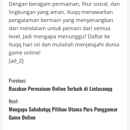
Dengan beragam permainan, fitur sosial, dan
lingkungan yang aman, Ituqq menawarkan
pengalaman bermain yang menyenangkan
dan mendalam untuk pemain dari semua
level. Jadi mengapa menunggu? Daftar ke
Ituqq hari ini dan mulailah menjelajahi dunia
game online!
[ad_2]
C
Previous:
o
Rasakan Permainan Online Terbaik di Lintasanqq
n
Next:
Mengapa Sahabatqq Pilihan Utama Para Penggemar
t
Game Online
i