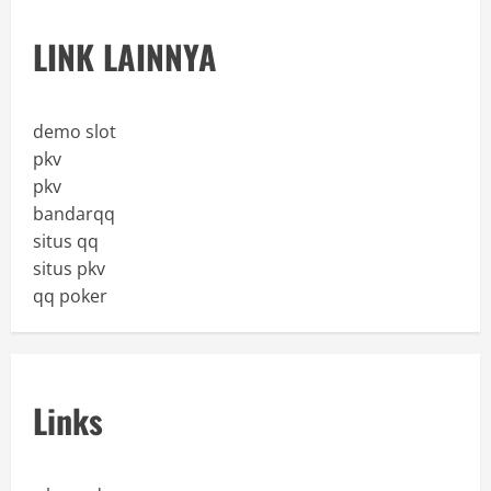
LINK LAINNYA
demo slot
pkv
pkv
bandarqq
situs qq
situs pkv
qq poker
Links