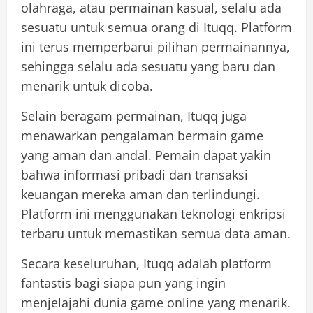
olahraga, atau permainan kasual, selalu ada
sesuatu untuk semua orang di Ituqq. Platform
ini terus memperbarui pilihan permainannya,
sehingga selalu ada sesuatu yang baru dan
menarik untuk dicoba.
Selain beragam permainan, Ituqq juga
menawarkan pengalaman bermain game
yang aman dan andal. Pemain dapat yakin
bahwa informasi pribadi dan transaksi
keuangan mereka aman dan terlindungi.
Platform ini menggunakan teknologi enkripsi
terbaru untuk memastikan semua data aman.
Secara keseluruhan, Ituqq adalah platform
fantastis bagi siapa pun yang ingin
menjelajahi dunia game online yang menarik.