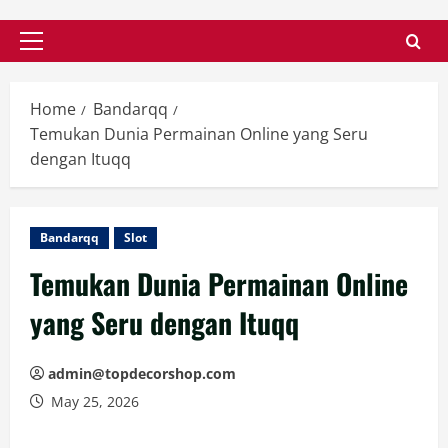
Primary
Menu
Home
Bandarqq
Temukan Dunia Permainan Online yang Seru
dengan Ituqq
Bandarqq
Slot
Temukan Dunia Permainan Online
yang Seru dengan Ituqq
admin@topdecorshop.com
May 25, 2026