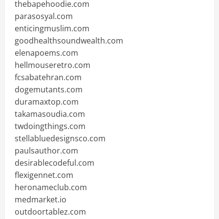
thebapehoodie.com
parasosyal.com
enticingmuslim.com
goodhealthsoundwealth.com
elenapoems.com
hellmouseretro.com
fcsabatehran.com
dogemutants.com
duramaxtop.com
takamasoudia.com
twdoingthings.com
stellabluedesignsco.com
paulsauthor.com
desirablecodeful.com
flexigennet.com
heronameclub.com
medmarket.io
outdoortablez.com