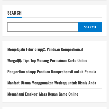
n
SEARCH
u
e
SEARCH
R
e
Menjelajahi Fitur oriqq2: Panduan Komprehensif
a
WargaQQ: Tips Top Menang Permainan Kartu Online
d
Pengertian adaqq: Panduan Komprehensif untuk Pemula
i
Manfaat Utama Menggunakan Wedeqq untuk Bisnis Anda
n
Memahami Emakqq: Masa Depan Game Online
g