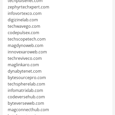
techpulsenet.com
zephyrtechxpert.com
infovortexco.com
digizinelab.com
techwavego.com
codepulsex.com
techscopetech.com
magdynoweb.com
innovexaroweb.com
techreviveco.com
maglinkaro.com
dynabytenet.com
bytesourcepro.com
techspherelab.com
infomatrixlab.com
codeversehub.com
byteverseweb.com
magconnecthub.com