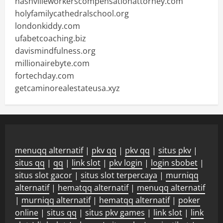
nashvilleworkerscompensationattorney.com
holyfamilycathedralschool.org
londonkiddy.com
ufabetcoaching.biz
davismindfulness.org
millionairebyte.com
fortechday.com
getcaminorealestateusa.xyz
menuqq alternatif
|
pkv qq
|
pkv qq
|
situs pkv
|
situs qq
|
qq
|
link slot
|
pkv login
|
login sbobet
|
situs slot gacor
|
situs slot terpercaya
|
murniqq
alternatif
|
hematqq alternatif
|
menuqq alternatif
|
murniqq alternatif
|
hematqq alternatif
|
poker
online
|
situs qq
|
situs pkv games
|
link slot
|
link