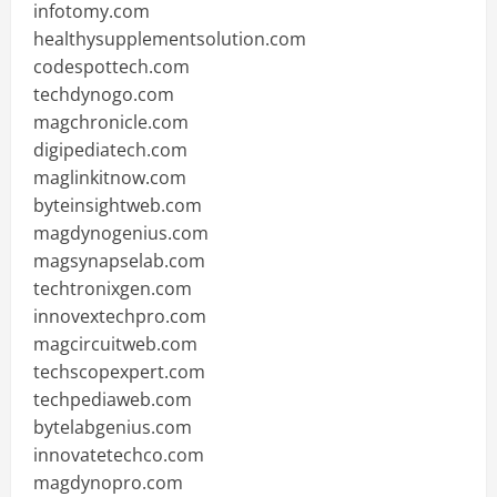
infotomy.com
healthysupplementsolution.com
codespottech.com
techdynogo.com
magchronicle.com
digipediatech.com
maglinkitnow.com
byteinsightweb.com
magdynogenius.com
magsynapselab.com
techtronixgen.com
innovextechpro.com
magcircuitweb.com
techscopexpert.com
techpediaweb.com
bytelabgenius.com
innovatetechco.com
magdynopro.com