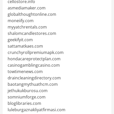
cellostore.info
asmediamaker.com
globalthoughtonline.com
moneiify.com
myyatchrentals.com
shalomcandlestores.com
geekifyit.com
sattamatkaes.com
crunchyrollpremiumapk.com
hondacareprotectplan.com
casinogamblingcasino.com
towtimenews.com
draincleaningdirectory.com
baotangmythuathcm.com
jethukukburosu.com
somniumforge.com
bloglibraries.com
luleburgaznakliyatfirmasi.com