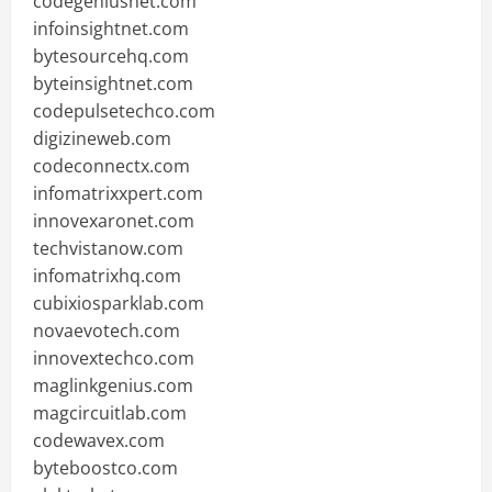
codegeniusnet.com
infoinsightnet.com
bytesourcehq.com
byteinsightnet.com
codepulsetechco.com
digizineweb.com
codeconnectx.com
infomatrixxpert.com
innovexaronet.com
techvistanow.com
infomatrixhq.com
cubixiosparklab.com
novaevotech.com
innovextechco.com
maglinkgenius.com
magcircuitlab.com
codewavex.com
byteboostco.com