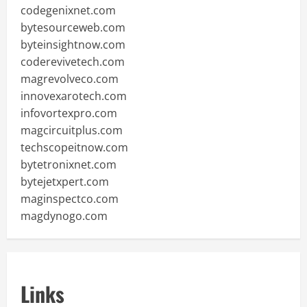
codegenixnet.com
bytesourceweb.com
byteinsightnow.com
coderevivetech.com
magrevolveco.com
innovexarotech.com
infovortexpro.com
magcircuitplus.com
techscopeitnow.com
bytetronixnet.com
bytejetxpert.com
maginspectco.com
magdynogo.com
Links