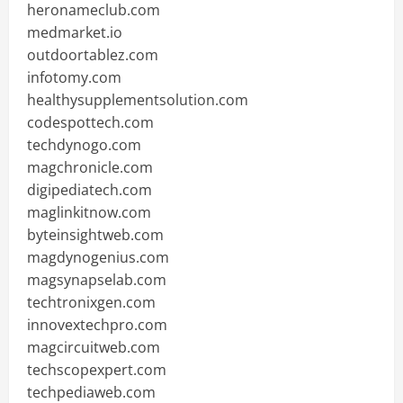
heronameclub.com
medmarket.io
outdoortablez.com
infotomy.com
healthysupplementsolution.com
codespottech.com
techdynogo.com
magchronicle.com
digipediatech.com
maglinkitnow.com
byteinsightweb.com
magdynogenius.com
magsynapselab.com
techtronixgen.com
innovextechpro.com
magcircuitweb.com
techscopexpert.com
techpediaweb.com