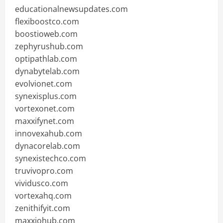
educationalnewsupdates.com
flexiboostco.com
boostioweb.com
zephyrushub.com
optipathlab.com
dynabytelab.com
evolvionet.com
synexisplus.com
vortexonet.com
maxxifynet.com
innovexahub.com
dynacorelab.com
synexistechco.com
truvivopro.com
vividusco.com
vortexahq.com
zenithifyit.com
maxxiohub.com