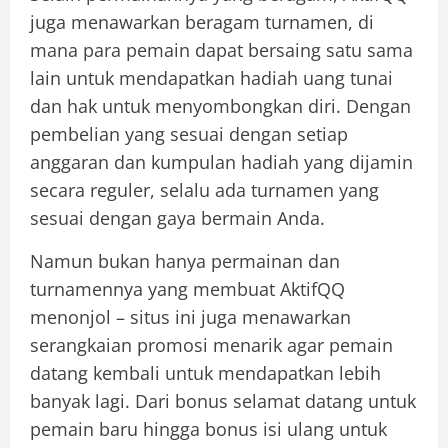
juga menawarkan beragam turnamen, di
mana para pemain dapat bersaing satu sama
lain untuk mendapatkan hadiah uang tunai
dan hak untuk menyombongkan diri. Dengan
pembelian yang sesuai dengan setiap
anggaran dan kumpulan hadiah yang dijamin
secara reguler, selalu ada turnamen yang
sesuai dengan gaya bermain Anda.
Namun bukan hanya permainan dan
turnamennya yang membuat AktifQQ
menonjol – situs ini juga menawarkan
serangkaian promosi menarik agar pemain
datang kembali untuk mendapatkan lebih
banyak lagi. Dari bonus selamat datang untuk
pemain baru hingga bonus isi ulang untuk