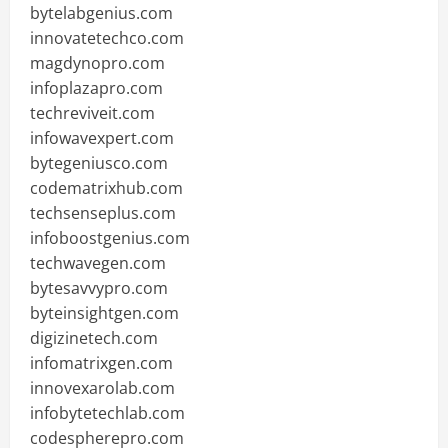
bytelabgenius.com
innovatetechco.com
magdynopro.com
infoplazapro.com
techreviveit.com
infowavexpert.com
bytegeniusco.com
codematrixhub.com
techsenseplus.com
infoboostgenius.com
techwavegen.com
bytesavvypro.com
byteinsightgen.com
digizinetech.com
infomatrixgen.com
innovexarolab.com
infobytetechlab.com
codespherepro.com