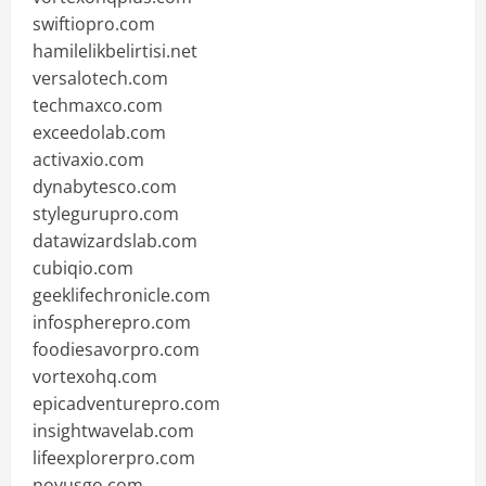
swiftiopro.com
hamilelikbelirtisi.net
versalotech.com
techmaxco.com
exceedolab.com
activaxio.com
dynabytesco.com
stylegurupro.com
datawizardslab.com
cubiqio.com
geeklifechronicle.com
infospherepro.com
foodiesavorpro.com
vortexohq.com
epicadventurepro.com
insightwavelab.com
lifeexplorerpro.com
novusgo.com