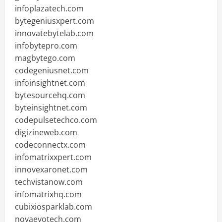
infoplazatech.com
bytegeniusxpert.com
innovatebytelab.com
infobytepro.com
magbytego.com
codegeniusnet.com
infoinsightnet.com
bytesourcehq.com
byteinsightnet.com
codepulsetechco.com
digizineweb.com
codeconnectx.com
infomatrixxpert.com
innovexaronet.com
techvistanow.com
infomatrixhq.com
cubixiosparklab.com
novaevotech.com