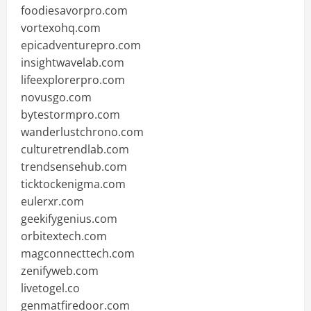
foodiesavorpro.com
vortexohq.com
epicadventurepro.com
insightwavelab.com
lifeexplorerpro.com
novusgo.com
bytestormpro.com
wanderlustchrono.com
culturetrendlab.com
trendsensehub.com
ticktockenigma.com
eulerxr.com
geekifygenius.com
orbitextech.com
magconnecttech.com
zenifyweb.com
livetogel.co
genmatfiredoor.com