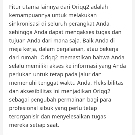
Fitur utama lainnya dari Oriqq2 adalah
kemampuannya untuk melakukan
sinkronisasi di seluruh perangkat Anda,
sehingga Anda dapat mengakses tugas dan
tujuan Anda dari mana saja. Baik Anda di
meja kerja, dalam perjalanan, atau bekerja
dari rumah, Oriqq2 memastikan bahwa Anda
selalu memiliki akses ke informasi yang Anda
perlukan untuk tetap pada jalur dan
memenuhi tenggat waktu Anda. Fleksibilitas
dan aksesibilitas ini menjadikan Oriqq2
sebagai pengubah permainan bagi para
profesional sibuk yang perlu tetap
terorganisir dan menyelesaikan tugas
mereka setiap saat.