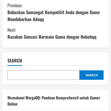
C
Previous:
o
Bebaskan Semangat Kompetitif Anda dengan Game
Mendebarkan Adaqq
n
Next:
t
Rasakan Sensasi Bermain Game dengan Hebohqq
i
n
SEARCH
u
e
SEARCH
R
e
Memahami WargaQQ: Panduan Komprehensif untuk Gamer
Online
a