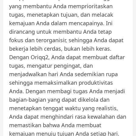
yang membantu Anda memprioritaskan
tugas, menetapkan tujuan, dan melacak
kemajuan Anda dalam mencapainya. Ini
dirancang untuk membantu Anda tetap
fokus dan terorganisir, sehingga Anda dapat
bekerja lebih cerdas, bukan lebih keras.
Dengan Oriqq2, Anda dapat membuat daftar
tugas, mengatur pengingat, dan
menjadwalkan hari Anda sedemikian rupa
sehingga memaksimalkan produktivitas
Anda. Dengan membagi tugas Anda menjadi
bagian-bagian yang dapat dikelola dan
menetapkan tenggat waktu yang realistis,
Anda dapat menghindari rasa kewalahan dan
memastikan bahwa Anda membuat
kemajuan menuju tujuan Anda setiap hari.