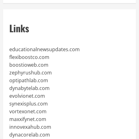
Links
educationalnewsupdates.com
flexiboostco.com
boostioweb.com
zephyrushub.com
optipathlab.com
dynabytelab.com
evolvionet.com
synexisplus.com
vortexonet.com
maxxifynet.com
innovexahub.com
dynacorelab.com