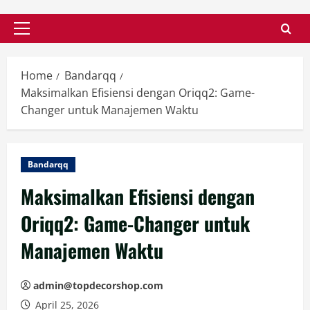
Primary
Menu
Home
Bandarqq
Maksimalkan Efisiensi dengan Oriqq2: Game-
Changer untuk Manajemen Waktu
Bandarqq
Maksimalkan Efisiensi dengan
Oriqq2: Game-Changer untuk
Manajemen Waktu
admin@topdecorshop.com
April 25, 2026