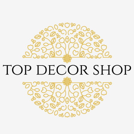
Skip
to
content