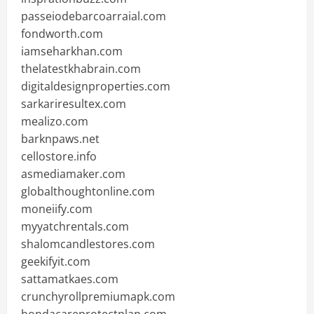
passeiodebarcoarraial.com
fondworth.com
iamseharkhan.com
thelatestkhabrain.com
digitaldesignproperties.com
sarkariresultex.com
mealizo.com
barknpaws.net
cellostore.info
asmediamaker.com
globalthoughtonline.com
moneiify.com
myyatchrentals.com
shalomcandlestores.com
geekifyit.com
sattamatkaes.com
crunchyrollpremiumapk.com