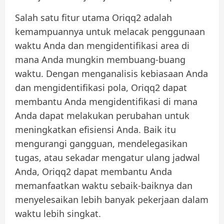
Salah satu fitur utama Oriqq2 adalah
kemampuannya untuk melacak penggunaan
waktu Anda dan mengidentifikasi area di
mana Anda mungkin membuang-buang
waktu. Dengan menganalisis kebiasaan Anda
dan mengidentifikasi pola, Oriqq2 dapat
membantu Anda mengidentifikasi di mana
Anda dapat melakukan perubahan untuk
meningkatkan efisiensi Anda. Baik itu
mengurangi gangguan, mendelegasikan
tugas, atau sekadar mengatur ulang jadwal
Anda, Oriqq2 dapat membantu Anda
memanfaatkan waktu sebaik-baiknya dan
menyelesaikan lebih banyak pekerjaan dalam
waktu lebih singkat.