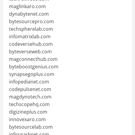
maglinkaro.com
dynabytenet.com
bytesourcepro.com
techspherelab.com
infomatrixlab.com
codeversehub.com
byteverseweb.com
magconnecthub.com
byteboostgenius.com
synapsegoplus.com
infopedianet.com
codepulsenet.com
magdynotech.com
techscopehq.com
digizineplus.com
innovexaro.com
bytesourcelab.com
infosparknet.com