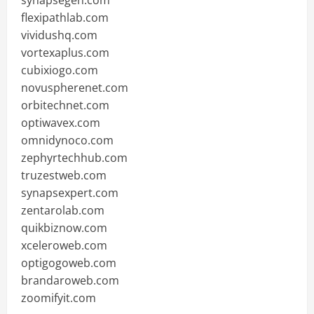
synapsegen.com
flexipathlab.com
vividushq.com
vortexaplus.com
cubixiogo.com
novuspherenet.com
orbitechnet.com
optiwavex.com
omnidynoco.com
zephyrtechhub.com
truzestweb.com
synapsexpert.com
zentarolab.com
quikbiznow.com
xceleroweb.com
optigogoweb.com
brandaroweb.com
zoomifyit.com