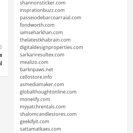
shannonsticker.com
insprationbuzz.com
passeiodebarcoarraial.com
fondworth.com
iamseharkhan.com
thelatestkhabrain.com
:
digitaldesignproperties.com
n
sarkariresultex.com
mealizo.com
l
barknpaws.net
cellostore.info
asmediamaker.com
globalthoughtonline.com
moneiify.com
myyatchrentals.com
shalomcandlestores.com
geekifyit.com
sattamatkaes.com