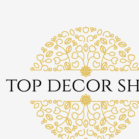
Skip
to
content