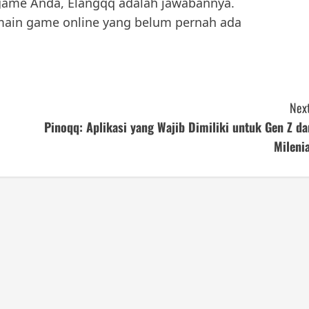
ame Anda, Elangqq adalah jawabannya.
rmain game online yang belum pernah ada
Next
Pinoqq: Aplikasi yang Wajib Dimiliki untuk Gen Z da
Milenia