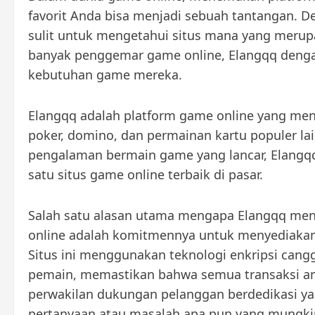
favorit Anda bisa menjadi sebuah tantangan. D
sulit untuk mengetahui situs mana yang merup
banyak penggemar game online, Elangqq denga
kebutuhan game mereka.
Elangqq adalah platform game online yang m
poker, domino, dan permainan kartu populer 
pengalaman bermain game yang lancar, Elangq
satu situs game online terbaik di pasar.
Salah satu alasan utama mengapa Elangqq men
online adalah komitmennya untuk menyediakan
Situs ini menggunakan teknologi enkripsi cang
pemain, memastikan bahwa semua transaksi aman
perwakilan dukungan pelanggan berdedikasi y
pertanyaan atau masalah apa pun yang mungkin