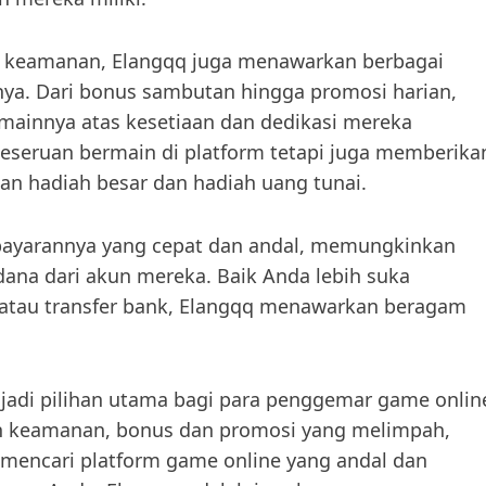
n keamanan, Elangqq juga menawarkan berbagai
a. Dari bonus sambutan hingga promosi harian,
ainnya atas kesetiaan dan dedikasi mereka
keseruan bermain di platform tetapi juga memberika
 hadiah besar dan hadiah uang tunai.
mbayarannya yang cepat dan andal, memungkinkan
na dari akun mereka. Baik Anda lebih suka
 atau transfer bank, Elangqq menawarkan beragam
jadi pilihan utama bagi para penggemar game onlin
n keamanan, bonus dan promosi yang melimpah,
 mencari platform game online yang andal dan