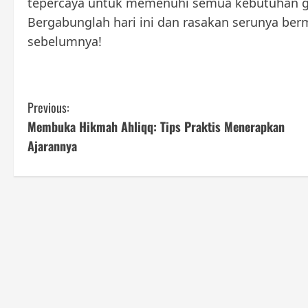
tepercaya untuk memenuhi semua kebutuhan g
Bergabunglah hari ini dan rasakan serunya be
sebelumnya!
C
Previous:
Membuka Hikmah Ahliqq: Tips Praktis Menerapkan
o
Ajarannya
n
t
i
n
u