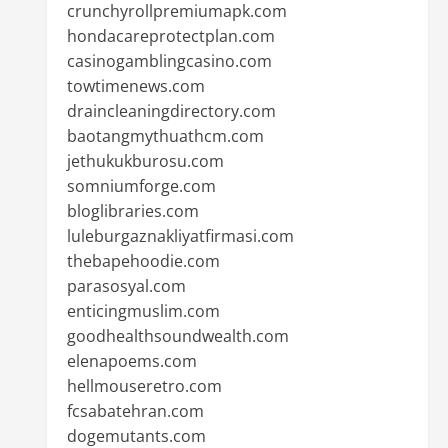
crunchyrollpremiumapk.com
hondacareprotectplan.com
casinogamblingcasino.com
towtimenews.com
draincleaningdirectory.com
baotangmythuathcm.com
jethukukburosu.com
somniumforge.com
bloglibraries.com
luleburgaznakliyatfirmasi.com
thebapehoodie.com
parasosyal.com
enticingmuslim.com
goodhealthsoundwealth.com
elenapoems.com
hellmouseretro.com
fcsabatehran.com
dogemutants.com