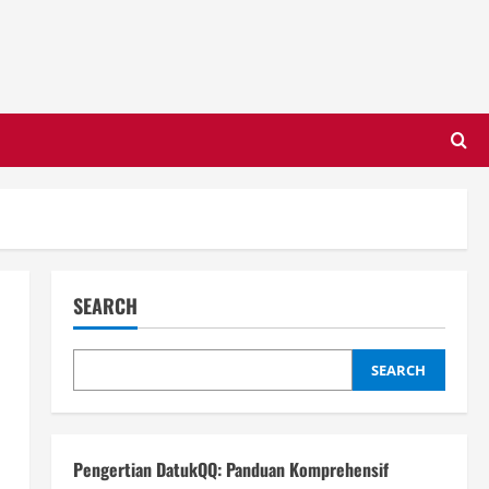
SEARCH
SEARCH
Pengertian DatukQQ: Panduan Komprehensif