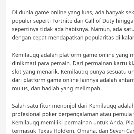
Di dunia game online yang luas, ada banyak sekal
populer seperti Fortnite dan Call of Duty hingg
sepertinya tidak ada habisnya. Namun, ada sat
dengan cepat mendapatkan popularitas di kala
Kemilauqq adalah platform game online yang
dinikmati para pemain. Dari permainan kartu k
slot yang menarik, Kemilauqq punya sesuatu 
dari platform game online lainnya adalah ant
mulus, dan hadiah yang melimpah.
Salah satu fitur menonjol dari Kemilauqq adal
profesional poker berpengalaman atau pemula 
Kemilauqq memiliki permainan untuk Anda. Pla
termasuk Texas Hold’em, Omaha, dan Seven C