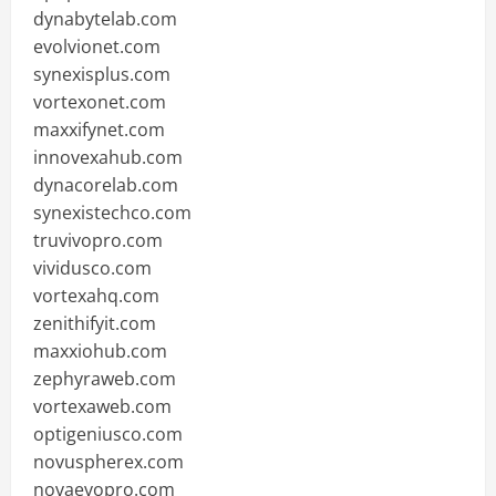
dynabytelab.com
evolvionet.com
synexisplus.com
vortexonet.com
maxxifynet.com
innovexahub.com
dynacorelab.com
synexistechco.com
truvivopro.com
vividusco.com
vortexahq.com
zenithifyit.com
maxxiohub.com
zephyraweb.com
vortexaweb.com
optigeniusco.com
novuspherex.com
novaevopro.com