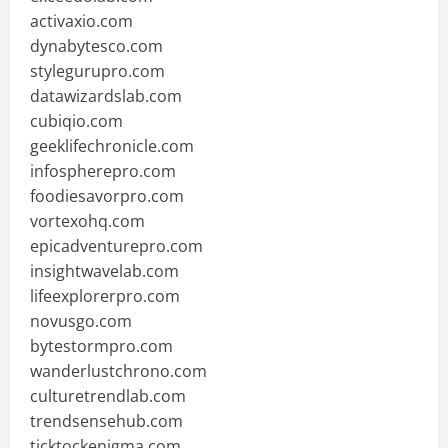
activaxio.com
dynabytesco.com
stylegurupro.com
datawizardslab.com
cubiqio.com
geeklifechronicle.com
infospherepro.com
foodiesavorpro.com
vortexohq.com
epicadventurepro.com
insightwavelab.com
lifeexplorerpro.com
novusgo.com
bytestormpro.com
wanderlustchrono.com
culturetrendlab.com
trendsensehub.com
ticktockenigma.com