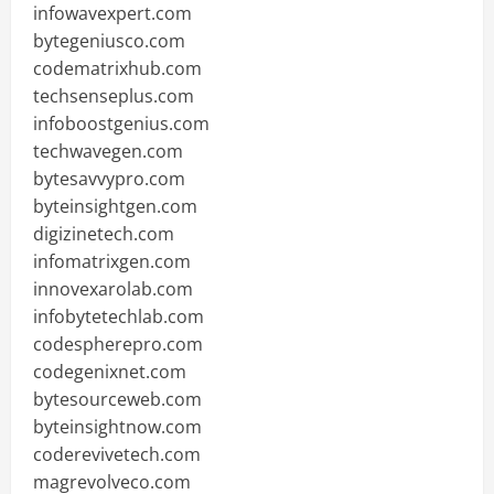
infowavexpert.com
bytegeniusco.com
codematrixhub.com
techsenseplus.com
infoboostgenius.com
techwavegen.com
bytesavvypro.com
byteinsightgen.com
digizinetech.com
infomatrixgen.com
innovexarolab.com
infobytetechlab.com
codespherepro.com
codegenixnet.com
bytesourceweb.com
byteinsightnow.com
coderevivetech.com
magrevolveco.com