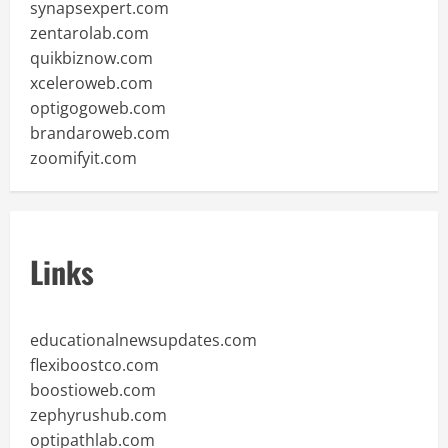
synapsexpert.com
zentarolab.com
quikbiznow.com
xceleroweb.com
optigogoweb.com
brandaroweb.com
zoomifyit.com
Links
educationalnewsupdates.com
flexiboostco.com
boostioweb.com
zephyrushub.com
optipathlab.com