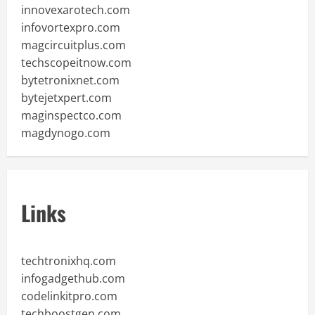
innovexarotech.com
infovortexpro.com
magcircuitplus.com
techscopeitnow.com
bytetronixnet.com
bytejetxpert.com
maginspectco.com
magdynogo.com
Links
techtronixhq.com
infogadgethub.com
codelinkitpro.com
techboostgen.com