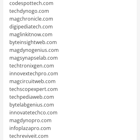
codespottech.com
techdynogo.com
magchronicle.com
digipediatech.com
maglinkitnow.com
byteinsightweb.com
magdynogenius.com
magsynapselab.com
techtronixgen.com
innovextechpro.com
magcircuitweb.com
techscopexpert.com
techpediaweb.com
bytelabgenius.com
innovatetechco.com
magdynopro.com
infoplazapro.com
techreviveit.com