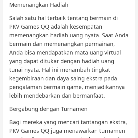
Memenangkan Hadiah
Salah satu hal terbaik tentang bermain di
PKV Games QQ adalah kesempatan
memenangkan hadiah uang nyata. Saat Anda
bermain dan memenangkan permainan,
Anda bisa mendapatkan mata uang virtual
yang dapat ditukar dengan hadiah uang
tunai nyata. Hal ini menambah tingkat
kegembiraan dan daya saing ekstra pada
pengalaman bermain game, menjadikannya
lebih mendebarkan dan bermanfaat.
Bergabung dengan Turnamen
Bagi mereka yang mencari tantangan ekstra,
PKV Games QQ juga menawarkan turnamen