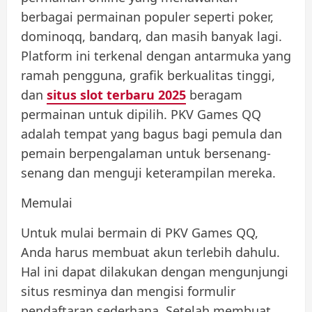
berbagai permainan populer seperti poker,
dominoqq, bandarq, dan masih banyak lagi.
Platform ini terkenal dengan antarmuka yang
ramah pengguna, grafik berkualitas tinggi,
dan
situs slot terbaru 2025
beragam
permainan untuk dipilih. PKV Games QQ
adalah tempat yang bagus bagi pemula dan
pemain berpengalaman untuk bersenang-
senang dan menguji keterampilan mereka.
Memulai
Untuk mulai bermain di PKV Games QQ,
Anda harus membuat akun terlebih dahulu.
Hal ini dapat dilakukan dengan mengunjungi
situs resminya dan mengisi formulir
pendaftaran sederhana. Setelah membuat