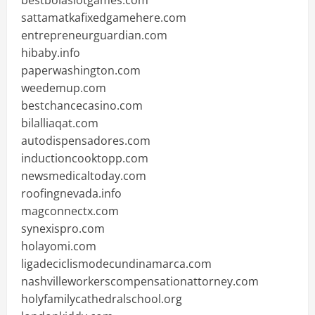
bestbolaslotgames.com
sattamatkafixedgamehere.com
entrepreneurguardian.com
hibaby.info
paperwashington.com
weedemup.com
bestchancecasino.com
bilalliaqat.com
autodispensadores.com
inductioncooktopp.com
newsmedicaltoday.com
roofingnevada.info
magconnectx.com
synexispro.com
holayomi.com
ligadeciclismodecundinamarca.com
nashvilleworkerscompensationattorney.com
holyfamilycathedralschool.org