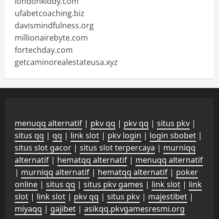
londonkiddy.com
ufabetcoaching.biz
davismindfulness.org
millionairebyte.com
fortechday.com
getcaminorealestateusa.xyz
menuqq alternatif
|
pkv qq
|
pkv qq
|
situs pkv
|
situs qq
|
qq
|
link slot
|
pkv login
|
login sbobet
|
situs slot gacor
|
situs slot terpercaya
|
murniqq
alternatif
|
hematqq alternatif
|
menuqq alternatif
|
murniqq alternatif
|
hematqq alternatif
|
poker
online
|
situs qq
|
situs pkv games
|
link slot
|
link
slot
|
link slot
|
pkv qq
|
situs pkv
|
majestibet
|
miyaqq
|
gajibet
|
asikqq.pkvgamesresmi.org