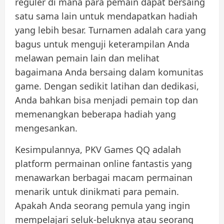
reguler di mana para pemain dapat bersaing
satu sama lain untuk mendapatkan hadiah
yang lebih besar. Turnamen adalah cara yang
bagus untuk menguji keterampilan Anda
melawan pemain lain dan melihat
bagaimana Anda bersaing dalam komunitas
game. Dengan sedikit latihan dan dedikasi,
Anda bahkan bisa menjadi pemain top dan
memenangkan beberapa hadiah yang
mengesankan.
Kesimpulannya, PKV Games QQ adalah
platform permainan online fantastis yang
menawarkan berbagai macam permainan
menarik untuk dinikmati para pemain.
Apakah Anda seorang pemula yang ingin
mempelajari seluk-beluknya atau seorang