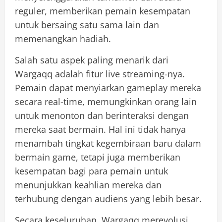
reguler, memberikan pemain kesempatan
untuk bersaing satu sama lain dan
memenangkan hadiah.
Salah satu aspek paling menarik dari
Wargaqq adalah fitur live streaming-nya.
Pemain dapat menyiarkan gameplay mereka
secara real-time, memungkinkan orang lain
untuk menonton dan berinteraksi dengan
mereka saat bermain. Hal ini tidak hanya
menambah tingkat kegembiraan baru dalam
bermain game, tetapi juga memberikan
kesempatan bagi para pemain untuk
menunjukkan keahlian mereka dan
terhubung dengan audiens yang lebih besar.
Secara keseluruhan, Wargaqq merevolusi