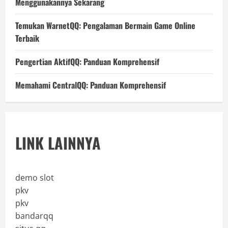
Menggunakannya Sekarang
i
Temukan WarnetQQ: Pengalaman Bermain Game Online
n
Terbaik
g
Pengertian AktifQQ: Panduan Komprehensif
Memahami CentralQQ: Panduan Komprehensif
LINK LAINNYA
demo slot
pkv
pkv
bandarqq