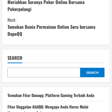
o
Meriahkan Serunya Poker Online Bersama
Pokerpelangi
n
Next:
t
Temukan Dunia Permainan Online Seru bersama
i
DepoQQ
n
u
SEARCH
e
SEARCH
R
e
a
Temukan Fitur Danaqq: Platform Gaming Terbaik Anda
d
Fitur Unggulan AhliQQ: Mengapa Anda Harus Mulai