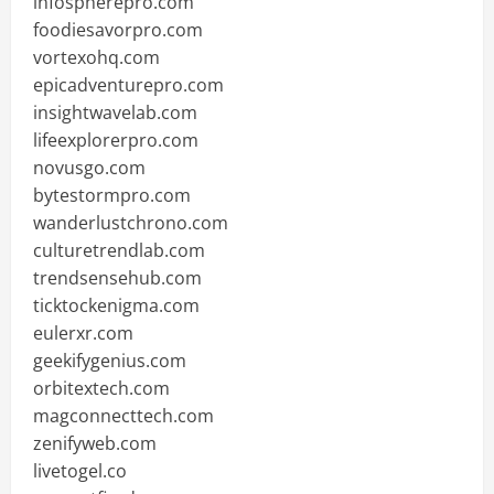
infospherepro.com
foodiesavorpro.com
vortexohq.com
epicadventurepro.com
insightwavelab.com
lifeexplorerpro.com
novusgo.com
bytestormpro.com
wanderlustchrono.com
culturetrendlab.com
trendsensehub.com
ticktockenigma.com
eulerxr.com
geekifygenius.com
orbitextech.com
magconnecttech.com
zenifyweb.com
livetogel.co