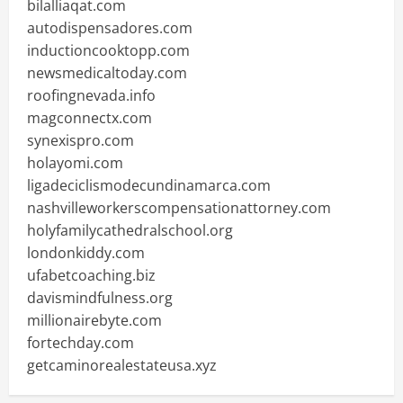
bilalliaqat.com
autodispensadores.com
inductioncooktopp.com
newsmedicaltoday.com
roofingnevada.info
magconnectx.com
synexispro.com
holayomi.com
ligadeciclismodecundinamarca.com
nashvilleworkerscompensationattorney.com
holyfamilycathedralschool.org
londonkiddy.com
ufabetcoaching.biz
davismindfulness.org
millionairebyte.com
fortechday.com
getcaminorealestateusa.xyz