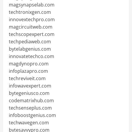
magsynapselab.com
techtronixgen.com
innovextechpro.com
magcircuitweb.com
techscopexpert.com
techpediaweb.com
bytelabgenius.com
innovatetechco.com
magdynopro.com
infoplazapro.com
techreviveit.com
infowavexpert.com
bytegeniusco.com
codematrixhub.com
techsenseplus.com
infoboostgenius.com
techwavegen.com
bytesavvypro.com