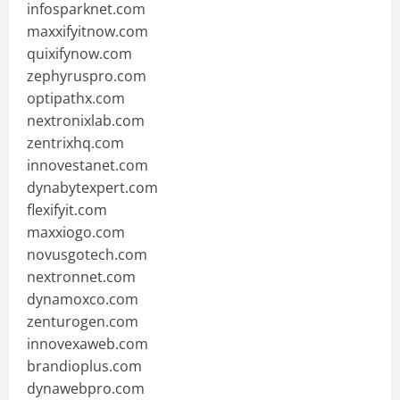
infosparknet.com
maxxifyitnow.com
quixifynow.com
zephyruspro.com
optipathx.com
nextronixlab.com
zentrixhq.com
innovestanet.com
dynabytexpert.com
flexifyit.com
maxxiogo.com
novusgotech.com
nextronnet.com
dynamoxco.com
zenturogen.com
innovexaweb.com
brandioplus.com
dynawebpro.com