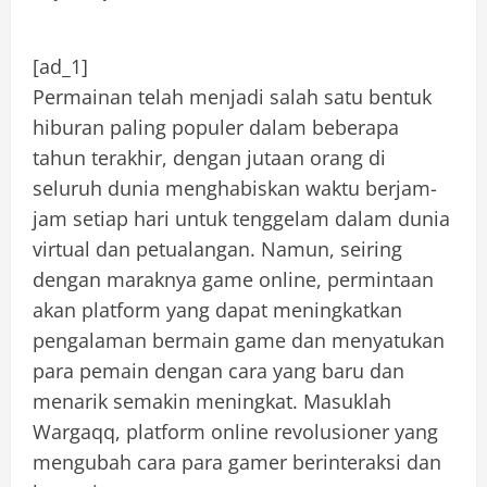
[ad_1]
Permainan telah menjadi salah satu bentuk
hiburan paling populer dalam beberapa
tahun terakhir, dengan jutaan orang di
seluruh dunia menghabiskan waktu berjam-
jam setiap hari untuk tenggelam dalam dunia
virtual dan petualangan. Namun, seiring
dengan maraknya game online, permintaan
akan platform yang dapat meningkatkan
pengalaman bermain game dan menyatukan
para pemain dengan cara yang baru dan
menarik semakin meningkat. Masuklah
Wargaqq, platform online revolusioner yang
mengubah cara para gamer berinteraksi dan