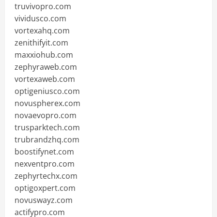
truvivopro.com
vividusco.com
vortexahq.com
zenithifyit.com
maxxiohub.com
zephyraweb.com
vortexaweb.com
optigeniusco.com
novuspherex.com
novaevopro.com
trusparktech.com
trubrandzhq.com
boostifynet.com
nexventpro.com
zephyrtechx.com
optigoxpert.com
novuswayz.com
actifypro.com