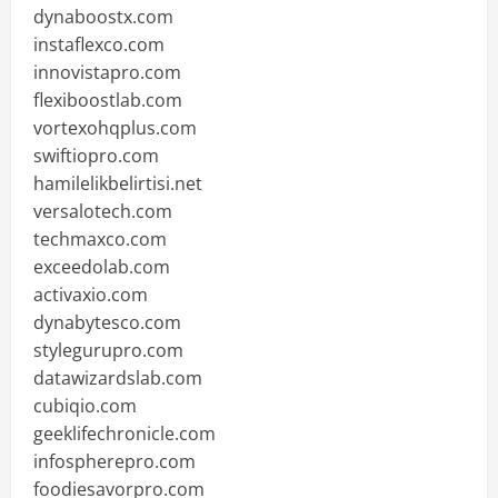
dynaboostx.com
instaflexco.com
innovistapro.com
flexiboostlab.com
vortexohqplus.com
swiftiopro.com
hamilelikbelirtisi.net
versalotech.com
techmaxco.com
exceedolab.com
activaxio.com
dynabytesco.com
stylegurupro.com
datawizardslab.com
cubiqio.com
geeklifechronicle.com
infospherepro.com
foodiesavorpro.com