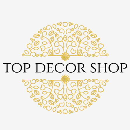
Skip
to
content