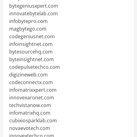
bytegeniusxpert.com
innovatebytelab.com
infobytepro.com
magbytego.com
codegeniusnet.com
infoinsightnet.com
bytesourcehq.com
byteinsightnet.com
codepulsetechco.com
digizineweb.com
codeconnectx.com
infomatrixxpert.com
innovexaronet.com
techvistanow.com
infomatrixhq.com
cubixiosparklab.com
novaevotech.com
innovextechco.com