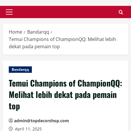
Primary
Menu
Home
Bandarqq
Temui Champions of ChampionQQ: Melihat lebih
dekat pada pemain top
Bandarqq
Temui Champions of ChampionQQ:
Melihat lebih dekat pada pemain
top
admin@topdecorshop.com
April 11, 2025