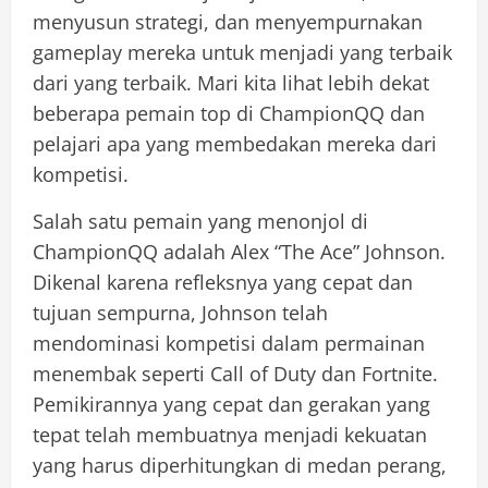
menyusun strategi, dan menyempurnakan
gameplay mereka untuk menjadi yang terbaik
dari yang terbaik. Mari kita lihat lebih dekat
beberapa pemain top di ChampionQQ dan
pelajari apa yang membedakan mereka dari
kompetisi.
Salah satu pemain yang menonjol di
ChampionQQ adalah Alex “The Ace” Johnson.
Dikenal karena refleksnya yang cepat dan
tujuan sempurna, Johnson telah
mendominasi kompetisi dalam permainan
menembak seperti Call of Duty dan Fortnite.
Pemikirannya yang cepat dan gerakan yang
tepat telah membuatnya menjadi kekuatan
yang harus diperhitungkan di medan perang,