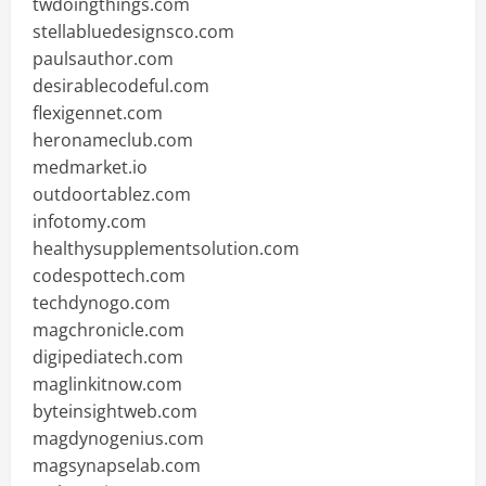
twdoingthings.com
stellabluedesignsco.com
paulsauthor.com
desirablecodeful.com
flexigennet.com
heronameclub.com
medmarket.io
outdoortablez.com
infotomy.com
healthysupplementsolution.com
codespottech.com
techdynogo.com
magchronicle.com
digipediatech.com
maglinkitnow.com
byteinsightweb.com
magdynogenius.com
magsynapselab.com