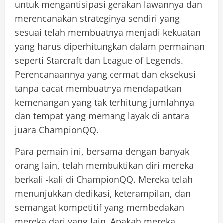
untuk mengantisipasi gerakan lawannya dan
merencanakan strateginya sendiri yang
sesuai telah membuatnya menjadi kekuatan
yang harus diperhitungkan dalam permainan
seperti Starcraft dan League of Legends.
Perencanaannya yang cermat dan eksekusi
tanpa cacat membuatnya mendapatkan
kemenangan yang tak terhitung jumlahnya
dan tempat yang memang layak di antara
juara ChampionQQ.
Para pemain ini, bersama dengan banyak
orang lain, telah membuktikan diri mereka
berkali -kali di ChampionQQ. Mereka telah
menunjukkan dedikasi, keterampilan, dan
semangat kompetitif yang membedakan
mereka dari yang lain. Apakah mereka