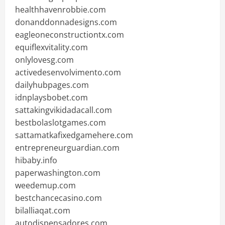
healthhavenrobbie.com
donanddonnadesigns.com
eagleoneconstructiontx.com
equiflexvitality.com
onlylovesg.com
activedesenvolvimento.com
dailyhubpages.com
idnplaysbobet.com
sattakingvikidadacall.com
bestbolaslotgames.com
sattamatkafixedgamehere.com
entrepreneurguardian.com
hibaby.info
paperwashington.com
weedemup.com
bestchancecasino.com
bilalliaqat.com
autodispensadores.com