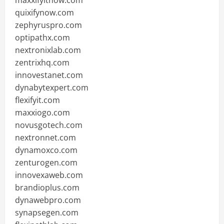
maxxifyitnow.com
quixifynow.com
zephyruspro.com
optipathx.com
nextronixlab.com
zentrixhq.com
innovestanet.com
dynabytexpert.com
flexifyit.com
maxxiogo.com
novusgotech.com
nextronnet.com
dynamoxco.com
zenturogen.com
innovexaweb.com
brandioplus.com
dynawebpro.com
synapsegen.com