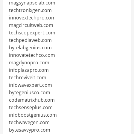
magsynapselab.com
techtronixgen.com
innovextechpro.com
magcircuitweb.com
techscopexpert.com
techpediaweb.com
bytelabgenius.com
innovatetechco.com
magdynopro.com
infoplazapro.com
techreviveit.com
infowavexpert.com
bytegeniusco.com
codematrixhub.com
techsenseplus.com
infoboostgenius.com
techwavegen.com
bytesavvypro.com