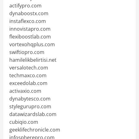
actifypro.com
dynaboostx.com
instaflexco.com
innovistapro.com
flexiboostlab.com
vortexohqplus.com
swiftiopro.com
hamilelikbelirtisi.net
versalotech.com
techmaxco.com
exceedolab.com
activaxio.com
dynabytesco.com
stylegurupro.com
datawizardslab.com
cubiqio.com
geeklifechronicle.com
infospherepro.com