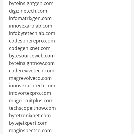
byteinsightgen.com
digizinetech.com
infomatrixgen.com
innovexarolab.com
infobytetechlab.com
codespherepro.com
codegenixnet.com
bytesourceweb.com
byteinsightnow.com
coderevivetech.com
magrevolveco.com
innovexarotech.com
infovortexpro.com
magcircuitplus.com
techscopeitnow.com
bytetronixnet.com
bytejetxpert.com
maginspectco.com