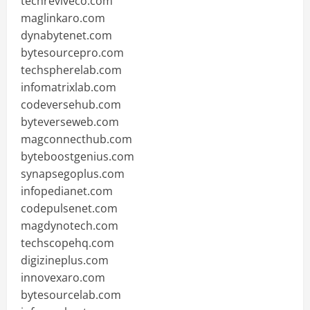
techreviveco.com
maglinkaro.com
dynabytenet.com
bytesourcepro.com
techspherelab.com
infomatrixlab.com
codeversehub.com
byteverseweb.com
magconnecthub.com
byteboostgenius.com
synapsegoplus.com
infopedianet.com
codepulsenet.com
magdynotech.com
techscopehq.com
digizineplus.com
innovexaro.com
bytesourcelab.com