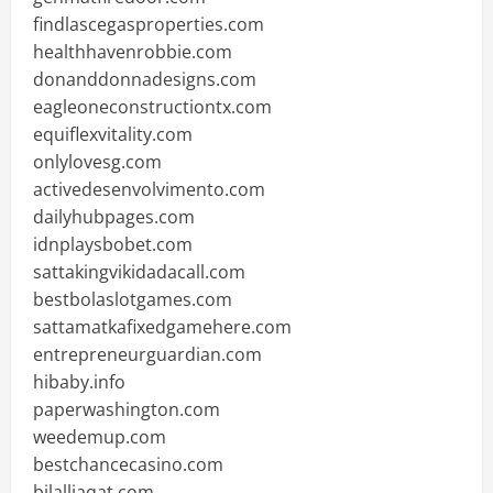
findlascegasproperties.com
healthhavenrobbie.com
donanddonnadesigns.com
eagleoneconstructiontx.com
equiflexvitality.com
onlylovesg.com
activedesenvolvimento.com
dailyhubpages.com
idnplaysbobet.com
sattakingvikidadacall.com
bestbolaslotgames.com
sattamatkafixedgamehere.com
entrepreneurguardian.com
hibaby.info
paperwashington.com
weedemup.com
bestchancecasino.com
bilalliaqat.com