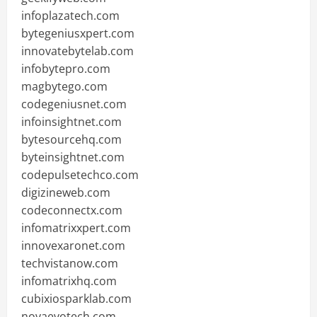
infoplazatech.com
bytegeniusxpert.com
innovatebytelab.com
infobytepro.com
magbytego.com
codegeniusnet.com
infoinsightnet.com
bytesourcehq.com
byteinsightnet.com
codepulsetechco.com
digizineweb.com
codeconnectx.com
infomatrixxpert.com
innovexaronet.com
techvistanow.com
infomatrixhq.com
cubixiosparklab.com
novaevotech.com