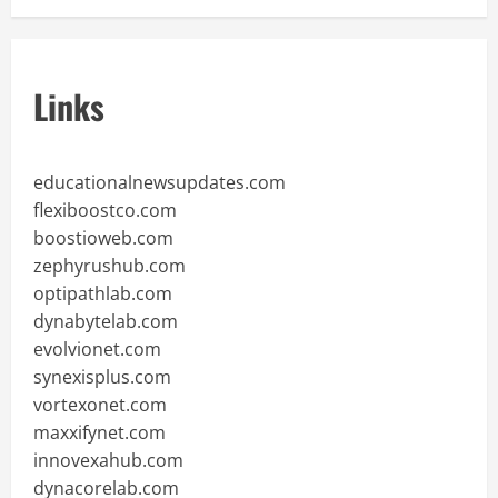
Links
educationalnewsupdates.com
flexiboostco.com
boostioweb.com
zephyrushub.com
optipathlab.com
dynabytelab.com
evolvionet.com
synexisplus.com
vortexonet.com
maxxifynet.com
innovexahub.com
dynacorelab.com