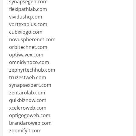
synapsegen.com
flexipathlab.com
vividushq.com
vortexaplus.com
cubixiogo.com
novuspherenet.com
orbitechnet.com
optiwavex.com
omnidynoco.com
zephyrtechhub.com
truzestweb.com
synapsexpert.com
zentarolab.com
quikbiznow.com
xceleroweb.com
optigogoweb.com
brandaroweb.com
zoomifyit.com