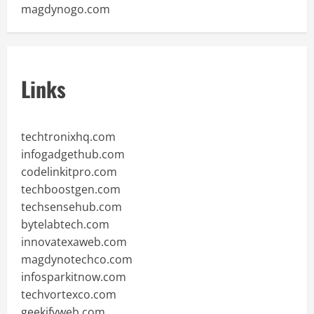
magdynogo.com
Links
techtronixhq.com
infogadgethub.com
codelinkitpro.com
techboostgen.com
techsensehub.com
bytelabtech.com
innovatexaweb.com
magdynotechco.com
infosparkitnow.com
techvortexco.com
geekifyweb.com