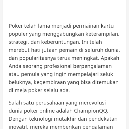
Poker telah lama menjadi permainan kartu
populer yang menggabungkan keterampilan,
strategi, dan keberuntungan. Ini telah
merebut hati jutaan pemain di seluruh dunia,
dan popularitasnya terus meningkat. Apakah
Anda seorang profesional berpengalaman
atau pemula yang ingin mempelajari seluk
beluknya, kegembiraan yang bisa ditemukan
di meja poker selalu ada.
Salah satu perusahaan yang merevolusi
dunia poker online adalah ChampionQQ.
Dengan teknologi mutakhir dan pendekatan
inovatif, mereka memberikan pengalaman