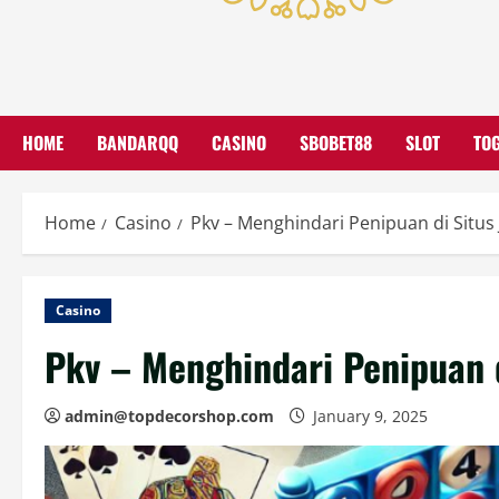
HOME
BANDARQQ
CASINO
SBOBET88
SLOT
TO
Home
Casino
Pkv – Menghindari Penipuan di Situs 
Casino
Pkv – Menghindari Penipuan d
admin@topdecorshop.com
January 9, 2025