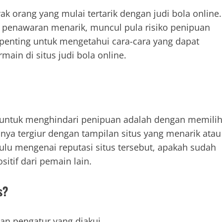
k orang yang mulai tertarik dengan judi bola online.
 penawaran menarik, muncul pula risiko penipuan
 penting untuk mengetahui cara-cara yang dapat
in di situs judi bola online.
l untuk menghindari penipuan adalah dengan memili
hanya tergiur dengan tampilan situs yang menarik atau
hulu mengenai reputasi situs tersebut, apakah sudah
itif dari pemain lain.
s?
dan pengatur yang diakui.