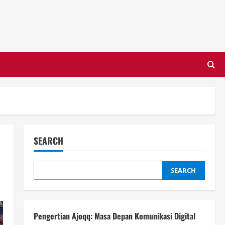
SEARCH
SEARCH
Pengertian Ajoqq: Masa Depan Komunikasi Digital