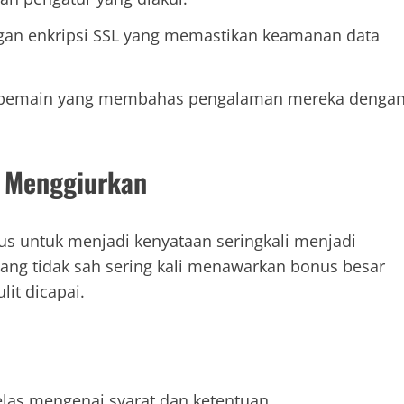
engan enkripsi SSL yang memastikan keamanan data
as pemain yang membahas pengalaman mereka denga
u Menggiurkan
s untuk menjadi kenyataan seringkali menjadi
yang tidak sah sering kali menawarkan bonus besar
lit dicapai.
elas mengenai syarat dan ketentuan.