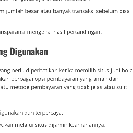
 jumlah besar atau banyak transaksi sebelum bisa
ansparansi mengenai hasil pertandingan.
ang Digunakan
ang perlu diperhatikan ketika memilih situs judi bola
diakan berbagai opsi pembayaran yang aman dan
atu metode pembayaran yang tidak jelas atau sulit
gunakan dan terpercaya.
akukan melalui situs dijamin keamanannya.