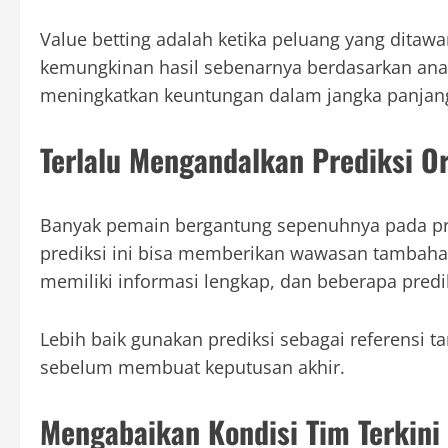
Value betting adalah ketika peluang yang ditaw
kemungkinan hasil sebenarnya berdasarkan an
meningkatkan keuntungan dalam jangka panjan
Terlalu Mengandalkan Prediksi O
Banyak pemain bergantung sepenuhnya pada pred
prediksi ini bisa memberikan wawasan tambahan,
memiliki informasi lengkap, dan beberapa predi
Lebih baik gunakan prediksi sebagai referensi ta
sebelum membuat keputusan akhir.
Mengabaikan Kondisi Tim Terkini