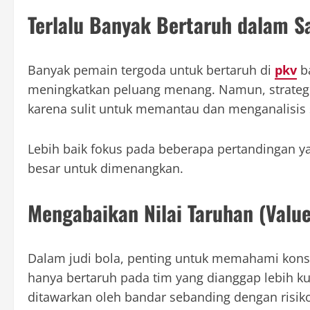
Terlalu Banyak Bertaruh dalam S
Banyak pemain tergoda untuk bertaruh di
pkv
ba
meningkatkan peluang menang. Namun, strategi i
karena sulit untuk memantau dan menganalisis
Lebih baik fokus pada beberapa pertandingan y
besar untuk dimenangkan.
Mengabaikan Nilai Taruhan (Value
Dalam judi bola, penting untuk memahami konse
hanya bertaruh pada tim yang dianggap lebih 
ditawarkan oleh bandar sebanding dengan risiko