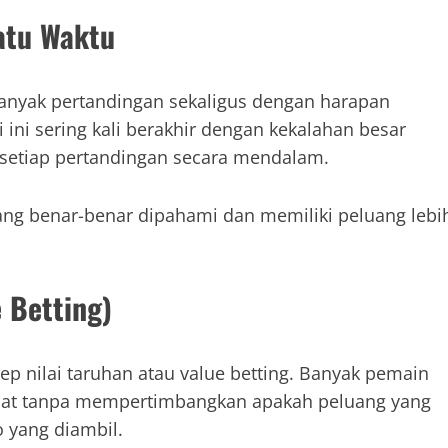
atu Waktu
nyak pertandingan sekaligus dengan harapan
ni sering kali berakhir dengan kekalahan besar
 setiap pertandingan secara mendalam.
ang benar-benar dipahami dan memiliki peluang lebi
 Betting)
p nilai taruhan atau value betting. Banyak pemain
kuat tanpa mempertimbangkan apakah peluang yang
 yang diambil.