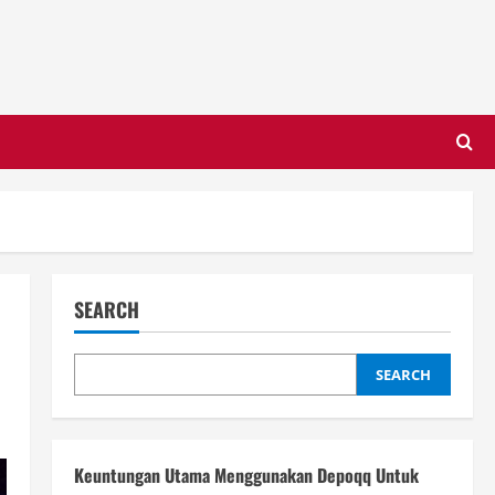
SEARCH
SEARCH
Keuntungan Utama Menggunakan Depoqq Untuk