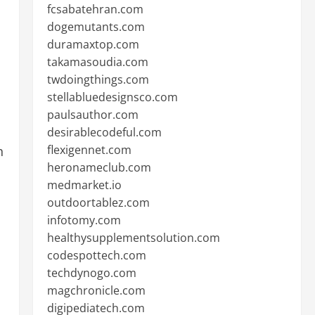
fcsabatehran.com
dogemutants.com
duramaxtop.com
takamasoudia.com
twdoingthings.com
stellabluedesignsco.com
paulsauthor.com
desirablecodeful.com
flexigennet.com
h
heronameclub.com
medmarket.io
outdoortablez.com
infotomy.com
healthysupplementsolution.com
codespottech.com
techdynogo.com
magchronicle.com
digipediatech.com