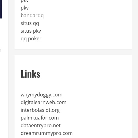
pkv
bandarqq
situs qq
situs pkv
qq poker
n
Links
whymydoggy.com
digitalearnweb.com
interbolaslot.org
palmkuafor.com
dataentrypro.net
dreamrummypro.com