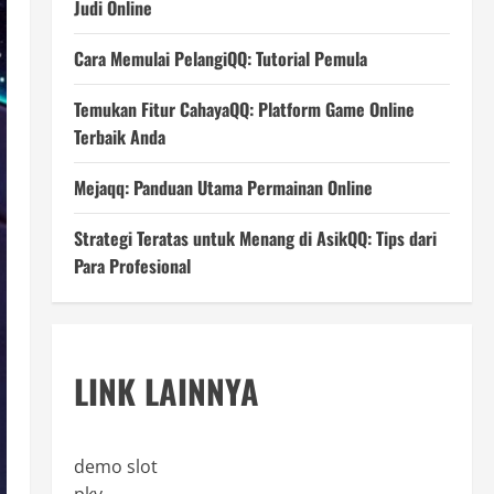
Judi Online
Cara Memulai PelangiQQ: Tutorial Pemula
Temukan Fitur CahayaQQ: Platform Game Online
Terbaik Anda
Mejaqq: Panduan Utama Permainan Online
Strategi Teratas untuk Menang di AsikQQ: Tips dari
Para Profesional
LINK LAINNYA
demo slot
pkv