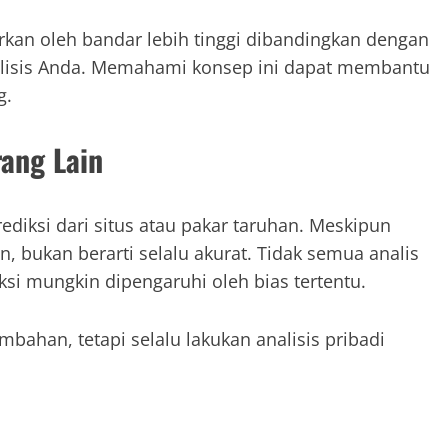
arkan oleh bandar lebih tinggi dibandingkan dengan
alisis Anda. Memahami konsep ini dapat membantu
g.
rang Lain
iksi dari situs atau pakar taruhan. Meskipun
 bukan berarti selalu akurat. Tidak semua analis
ksi mungkin dipengaruhi oleh bias tertentu.
mbahan, tetapi selalu lakukan analisis pribadi