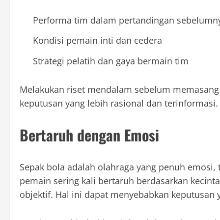
Performa tim dalam pertandingan sebelumn
Kondisi pemain inti dan cedera
Strategi pelatih dan gaya bermain tim
Melakukan riset mendalam sebelum memasang
keputusan yang lebih rasional dan terinformasi.
Bertaruh dengan Emosi
Sepak bola adalah olahraga yang penuh emosi, t
pemain sering kali bertaruh berdasarkan kecinta
objektif. Hal ini dapat menyebabkan keputusan 