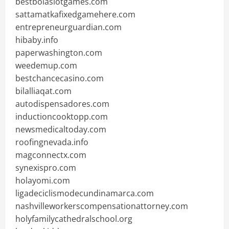
bestbolaslotgames.com
sattamatkafixedgamehere.com
entrepreneurguardian.com
hibaby.info
paperwashington.com
weedemup.com
bestchancecasino.com
bilalliaqat.com
autodispensadores.com
inductioncooktopp.com
newsmedicaltoday.com
roofingnevada.info
magconnectx.com
synexispro.com
holayomi.com
ligadeciclismodecundinamarca.com
nashvilleworkerscompensationattorney.com
holyfamilycathedralschool.org