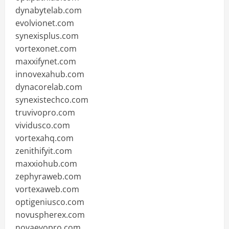
dynabytelab.com
evolvionet.com
synexisplus.com
vortexonet.com
maxxifynet.com
innovexahub.com
dynacorelab.com
synexistechco.com
truvivopro.com
vividusco.com
vortexahq.com
zenithifyit.com
maxxiohub.com
zephyraweb.com
vortexaweb.com
optigeniusco.com
novuspherex.com
novaevopro.com