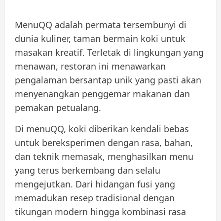
MenuQQ adalah permata tersembunyi di
dunia kuliner, taman bermain koki untuk
masakan kreatif. Terletak di lingkungan yang
menawan, restoran ini menawarkan
pengalaman bersantap unik yang pasti akan
menyenangkan penggemar makanan dan
pemakan petualang.
Di menuQQ, koki diberikan kendali bebas
untuk bereksperimen dengan rasa, bahan,
dan teknik memasak, menghasilkan menu
yang terus berkembang dan selalu
mengejutkan. Dari hidangan fusi yang
memadukan resep tradisional dengan
tikungan modern hingga kombinasi rasa