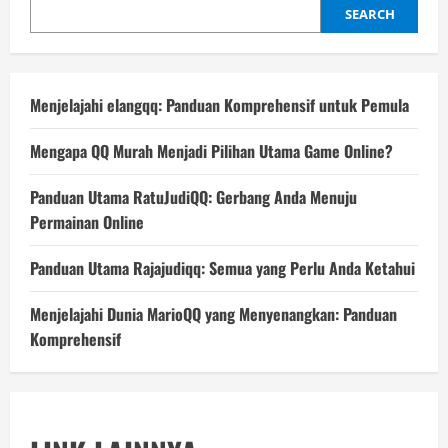
e
SEARCH
R
e
Menjelajahi elangqq: Panduan Komprehensif untuk Pemula
a
Mengapa QQ Murah Menjadi Pilihan Utama Game Online?
d
Panduan Utama RatuJudiQQ: Gerbang Anda Menuju
i
Permainan Online
n
Panduan Utama Rajajudiqq: Semua yang Perlu Anda Ketahui
g
Menjelajahi Dunia MarioQQ yang Menyenangkan: Panduan
Komprehensif