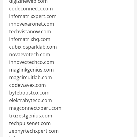
digizineweb.com
codeconnectx.com
infomatrixxpert.com
innovexaronet.com
techvistanow.com
infomatrixhq.com
cubixiosparklab.com
novaevotech.com
innovextechco.com
maglinkgenius.com
magcircuitlab.com
codewavex.com
byteboostco.com
elektrabyteco.com
magconnectxpert.com
truzestgenius.com
techpulsenet.com
zephyrtechxpert.com