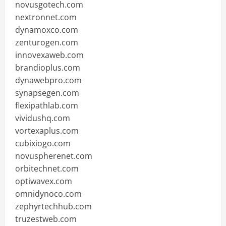
novusgotech.com
nextronnet.com
dynamoxco.com
zenturogen.com
innovexaweb.com
brandioplus.com
dynawebpro.com
synapsegen.com
flexipathlab.com
vividushq.com
vortexaplus.com
cubixiogo.com
novuspherenet.com
orbitechnet.com
optiwavex.com
omnidynoco.com
zephyrtechhub.com
truzestweb.com