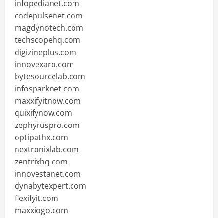
infopedianet.com
codepulsenet.com
magdynotech.com
techscopehq.com
digizineplus.com
innovexaro.com
bytesourcelab.com
infosparknet.com
maxxifyitnow.com
quixifynow.com
zephyruspro.com
optipathx.com
nextronixlab.com
zentrixhq.com
innovestanet.com
dynabytexpert.com
flexifyit.com
maxxiogo.com