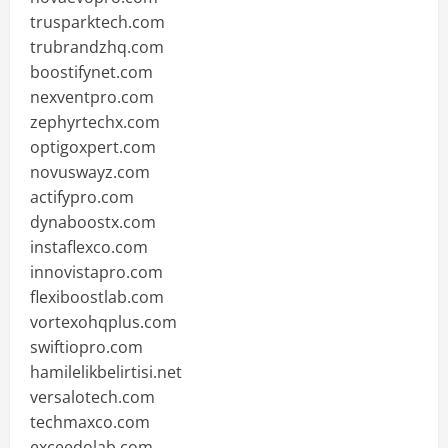
trusparktech.com
trubrandzhq.com
boostifynet.com
nexventpro.com
zephyrtechx.com
optigoxpert.com
novuswayz.com
actifypro.com
dynaboostx.com
instaflexco.com
innovistapro.com
flexiboostlab.com
vortexohqplus.com
swiftiopro.com
hamilelikbelirtisi.net
versalotech.com
techmaxco.com
exceedolab.com