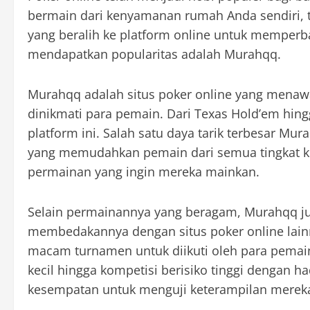
bermain dari kenyamanan rumah Anda sendiri, 
yang beralih ke platform online untuk memperba
mendapatkan popularitas adalah Murahqq.
Murahqq adalah situs poker online yang menaw
dinikmati para pemain. Dari Texas Hold’em hin
platform ini. Salah satu daya tarik terbesar 
yang memudahkan pemain dari semua tingkat k
permainan yang ingin mereka mainkan.
Selain permainannya yang beragam, Murahqq ju
membedakannya dengan situs poker online lainn
macam turnamen untuk diikuti oleh para pemai
kecil hingga kompetisi berisiko tinggi dengan 
kesempatan untuk menguji keterampilan mereka