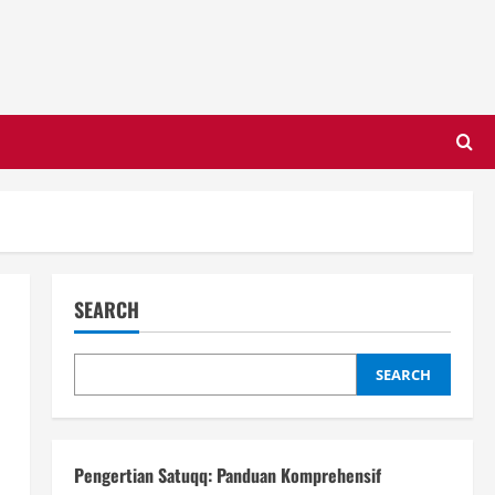
SEARCH
SEARCH
Pengertian Satuqq: Panduan Komprehensif