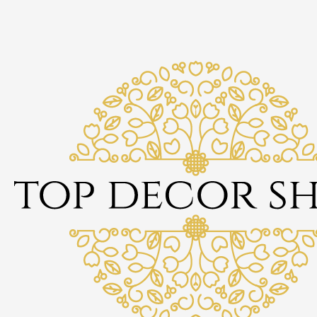
Skip
to
content