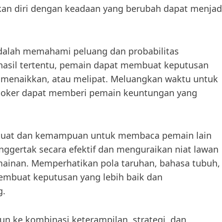
an diri dengan keadaan yang berubah dapat menjad
adalah memahami peluang dan probabilitas
asil tertentu, pemain dapat membuat keputusan
, menaikkan, atau melipat. Meluangkan waktu untuk
 poker dapat memberi pemain keuntungan yang
 kuat dan kemampuan untuk membaca pemain lain
ggertak secara efektif dan menguraikan niat lawan
inan. Memperhatikan pola taruhan, bahasa tubuh,
embuat keputusan yang lebih baik dan
g.
run ke kombinasi keterampilan, strategi, dan