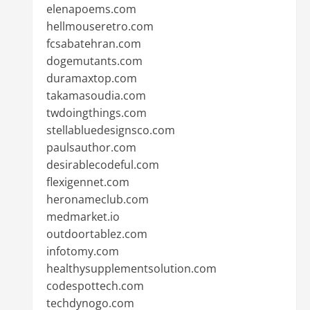
elenapoems.com
hellmouseretro.com
fcsabatehran.com
dogemutants.com
duramaxtop.com
takamasoudia.com
twdoingthings.com
stellabluedesignsco.com
paulsauthor.com
desirablecodeful.com
flexigennet.com
heronameclub.com
medmarket.io
outdoortablez.com
infotomy.com
healthysupplementsolution.com
codespottech.com
techdynogo.com