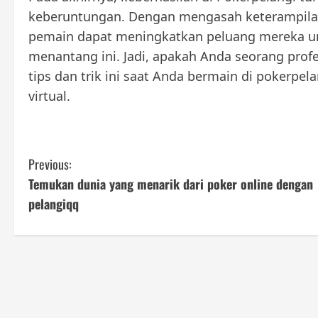
keberuntungan. Dengan mengasah keterampilan 
pemain dapat meningkatkan peluang mereka u
menantang ini. Jadi, apakah Anda seorang prof
tips dan trik ini saat Anda bermain di pokerpe
virtual.
C
Previous:
Temukan dunia yang menarik dari poker online dengan
o
pelangiqq
n
t
i
n