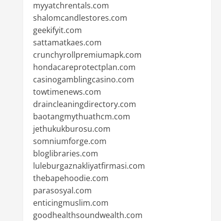
myyatchrentals.com
shalomcandlestores.com
geekifyit.com
sattamatkaes.com
crunchyrollpremiumapk.com
hondacareprotectplan.com
casinogamblingcasino.com
towtimenews.com
draincleaningdirectory.com
baotangmythuathcm.com
jethukukburosu.com
somniumforge.com
bloglibraries.com
luleburgaznakliyatfirmasi.com
thebapehoodie.com
parasosyal.com
enticingmuslim.com
goodhealthsoundwealth.com