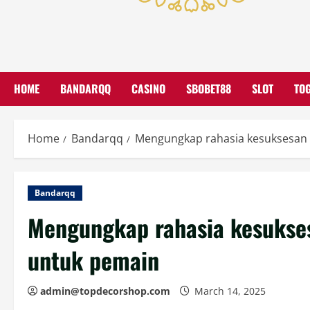
HOME
BANDARQQ
CASINO
SBOBET88
SLOT
TO
Home
Bandarqq
Mengungkap rahasia kesuksesan di
Bandarqq
Mengungkap rahasia kesuksesa
untuk pemain
admin@topdecorshop.com
March 14, 2025