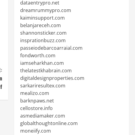
dataentrypro.net
dreamrummypro.com
kaiminsupport.com
belanjareceh.com
shannonsticker.com
insprationbuzz.com
passeiodebarcoarraial.com
fondworth.com
iamseharkhan.com
:
thelatestkhabrain.com
n
digitaldesignproperties.com
sarkariresultex.com
f
mealizo.com
barknpaws.net
cellostore.info
asmediamaker.com
globalthoughtonline.com
moneiify.com