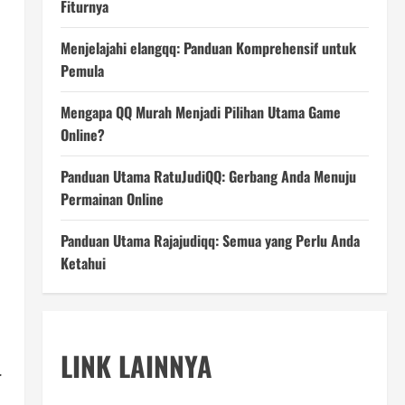
Fiturnya
Menjelajahi elangqq: Panduan Komprehensif untuk
Pemula
Mengapa QQ Murah Menjadi Pilihan Utama Game
Online?
Panduan Utama RatuJudiQQ: Gerbang Anda Menuju
Permainan Online
Panduan Utama Rajajudiqq: Semua yang Perlu Anda
Ketahui
LINK LAINNYA
.