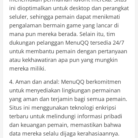
ini dioptimalkan untuk desktop dan perangkat
seluler, sehingga pemain dapat menikmati
pengalaman bermain game yang lancar di
mana pun mereka berada. Selain itu, tim
dukungan pelanggan MenuQQ tersedia 24/7
untuk membantu pemain dengan pertanyaan
atau kekhawatiran apa pun yang mungkin
mereka miliki.
4. Aman dan andal: MenuQQ berkomitmen
untuk menyediakan lingkungan permainan
yang aman dan terjamin bagi semua pemain.
Situs ini menggunakan teknologi enkripsi
terbaru untuk melindungi informasi pribadi
dan keuangan pemain, memastikan bahwa
data mereka selalu dijaga kerahasiaannya.