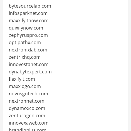
bytesourcelab.com
infosparknet.com
maxxifyitnow.com
quixifynow.com
zephyruspro.com
optipathx.com
nextronixlab.com
zentrixhq.com
innovestanet.com
dynabytexpert.com
flexifyit.com
maxxiogo.com
novusgotech.com
nextronnet.com
dynamoxco.com
zenturogen.com
innovexaweb.com
brandioplus.com