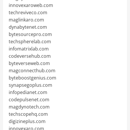
innovexaroweb.com
techreviveco.com
maglinkaro.com
dynabytenet.com
bytesourcepro.com
techspherelab.com
infomatrixlab.com
codeversehub.com
byteverseweb.com
magconnecthub.com
byteboostgenius.com
synapsegoplus.com
infopedianet.com
codepulsenet.com
magdynotech.com
techscopehq.com
digizineplus.com
innovexaro.com