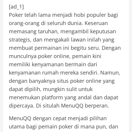
[ad_1]
Poker telah lama menjadi hobi populer bagi
orang-orang di seluruh dunia. Keseruan
memasang taruhan, mengambil keputusan
strategis, dan mengakali lawan inilah yang
membuat permainan ini begitu seru. Dengan
munculnya poker online, pemain kini
memiliki kenyamanan bermain dari
kenyamanan rumah mereka sendiri. Namun,
dengan banyaknya situs poker online yang
dapat dipilih, mungkin sulit untuk
menemukan platform yang andal dan dapat
dipercaya. Di situlah MenuQQ berperan.
MenuQQ dengan cepat menjadi pilihan
utama bagi pemain poker di mana pun, dan