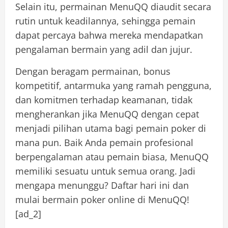
Selain itu, permainan MenuQQ diaudit secara
rutin untuk keadilannya, sehingga pemain
dapat percaya bahwa mereka mendapatkan
pengalaman bermain yang adil dan jujur.
Dengan beragam permainan, bonus
kompetitif, antarmuka yang ramah pengguna,
dan komitmen terhadap keamanan, tidak
mengherankan jika MenuQQ dengan cepat
menjadi pilihan utama bagi pemain poker di
mana pun. Baik Anda pemain profesional
berpengalaman atau pemain biasa, MenuQQ
memiliki sesuatu untuk semua orang. Jadi
mengapa menunggu? Daftar hari ini dan
mulai bermain poker online di MenuQQ!
[ad_2]