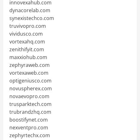
innovexahub.com
dynacorelab.com
synexistechco.com
truvivopro.com
vividusco.com
vortexahq.com
zenithifyit.com
maxxiohub.com
zephyraweb.com
vortexaweb.com
optigeniusco.com
novuspherex.com
novaevopro.com
trusparktech.com
trubrandzhq.com
boostifynet.com
nexventpro.com
zephyrtechx.com