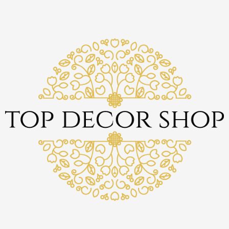
Skip
to
content