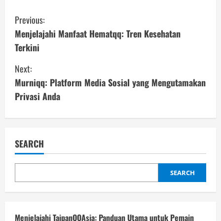
C
Previous:
o
Menjelajahi Manfaat Hematqq: Tren Kesehatan
Terkini
n
Next:
t
Murniqq: Platform Media Sosial yang Mengutamakan
i
Privasi Anda
n
u
SEARCH
e
SEARCH
R
e
Menjelajahi TaipanQQAsia: Panduan Utama untuk Pemain