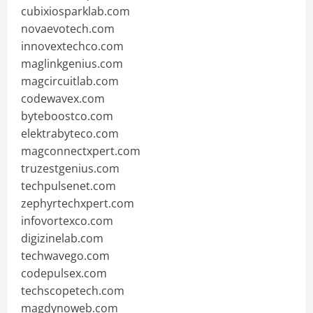
cubixiosparklab.com
novaevotech.com
innovextechco.com
maglinkgenius.com
magcircuitlab.com
codewavex.com
byteboostco.com
elektrabyteco.com
magconnectxpert.com
truzestgenius.com
techpulsenet.com
zephyrtechxpert.com
infovortexco.com
digizinelab.com
techwavego.com
codepulsex.com
techscopetech.com
magdynoweb.com