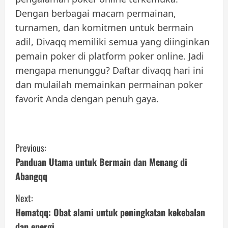
Dengan berbagai macam permainan,
turnamen, dan komitmen untuk bermain
adil, Divaqq memiliki semua yang diinginkan
pemain poker di platform poker online. Jadi
mengapa menunggu? Daftar divaqq hari ini
dan mulailah memainkan permainan poker
favorit Anda dengan penuh gaya.
C
Previous:
o
Panduan Utama untuk Bermain dan Menang di
Abangqq
n
Next:
t
Hematqq: Obat alami untuk peningkatan kekebalan
dan energi