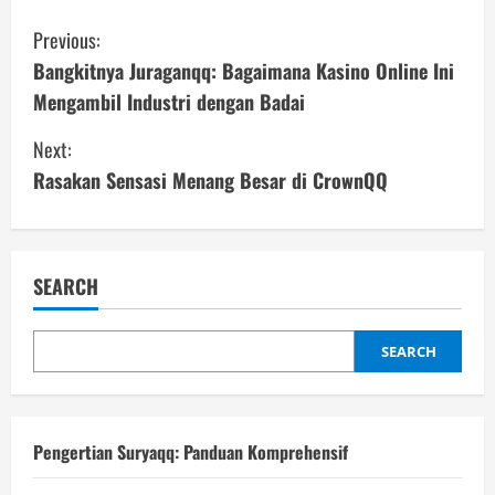
C
Previous:
o
Bangkitnya Juraganqq: Bagaimana Kasino Online Ini
Mengambil Industri dengan Badai
n
Next:
t
Rasakan Sensasi Menang Besar di CrownQQ
i
n
SEARCH
u
e
SEARCH
R
e
Pengertian Suryaqq: Panduan Komprehensif
a