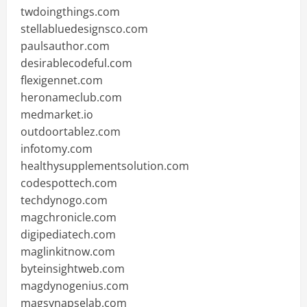
twdoingthings.com
stellabluedesignsco.com
paulsauthor.com
desirablecodeful.com
flexigennet.com
heronameclub.com
medmarket.io
outdoortablez.com
infotomy.com
healthysupplementsolution.com
codespottech.com
techdynogo.com
magchronicle.com
digipediatech.com
maglinkitnow.com
byteinsightweb.com
magdynogenius.com
magsynapselab.com