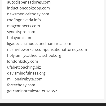
autodispensadores.com
inductioncooktopp.com
newsmedicaltoday.com
roofingnevada.info
magconnectx.com
synexispro.com
holayomi.com
ligadeciclismodecundinamarca.com
nashvilleworkerscompensationattorney.com
holyfamilycathedralschool.org
londonkiddy.com
ufabetcoaching.biz
davismindfulness.org
millionairebyte.com
fortechday.com
getcaminorealestateusa.xyz