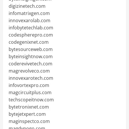
digizinetech.com
infomatrixgen.com
innovexarolab.com
infobytetechlab.com
codespherepro.com
codegenixnet.com
bytesourceweb.com
byteinsightnow.com
coderevivetech.com
magrevolveco.com
innovexarotech.com
infovortexpro.com
magcircuitplus.com
techscopeitnow.com
bytetronixnet.com
bytejetxpert.com
maginspectco.com
magdynogo.com