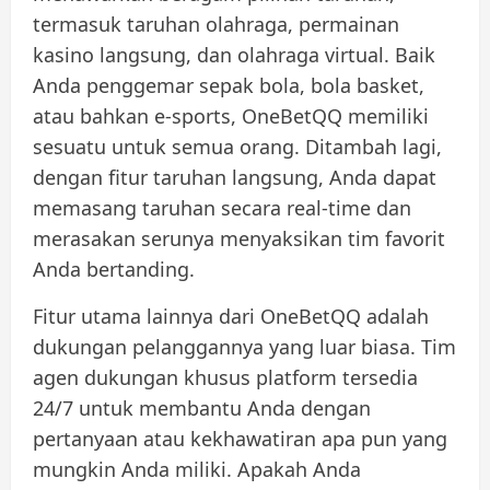
termasuk taruhan olahraga, permainan
kasino langsung, dan olahraga virtual. Baik
Anda penggemar sepak bola, bola basket,
atau bahkan e-sports, OneBetQQ memiliki
sesuatu untuk semua orang. Ditambah lagi,
dengan fitur taruhan langsung, Anda dapat
memasang taruhan secara real-time dan
merasakan serunya menyaksikan tim favorit
Anda bertanding.
Fitur utama lainnya dari OneBetQQ adalah
dukungan pelanggannya yang luar biasa. Tim
agen dukungan khusus platform tersedia
24/7 untuk membantu Anda dengan
pertanyaan atau kekhawatiran apa pun yang
mungkin Anda miliki. Apakah Anda