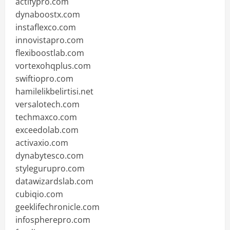
actifypro.com
dynaboostx.com
instaflexco.com
innovistapro.com
flexiboostlab.com
vortexohqplus.com
swiftiopro.com
hamilelikbelirtisi.net
versalotech.com
techmaxco.com
exceedolab.com
activaxio.com
dynabytesco.com
stylegurupro.com
datawizardslab.com
cubiqio.com
geeklifechronicle.com
infospherepro.com