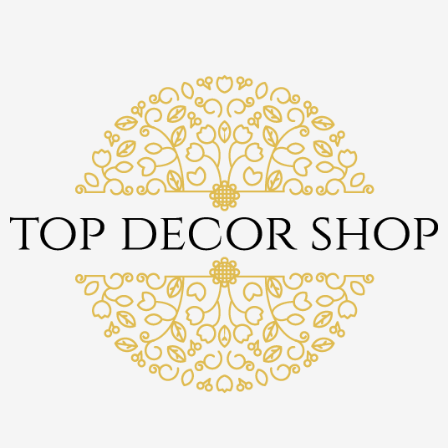
Skip
to
content