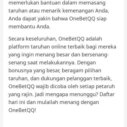
memerlukan bantuan dalam memasang
taruhan atau menarik kemenangan Anda,
Anda dapat yakin bahwa OneBetQQ siap
membantu Anda.
Secara keseluruhan, OneBetQQ adalah
platform taruhan online terbaik bagi mereka
yang ingin menang besar dan bersenang-
senang saat melakukannya. Dengan
bonusnya yang besar, beragam pilihan
taruhan, dan dukungan pelanggan terbaik,
OneBetQQ wajib dicoba oleh setiap petaruh
yang rajin. Jadi mengapa menunggu? Daftar
hari ini dan mulailah menang dengan
OneBetQQ!