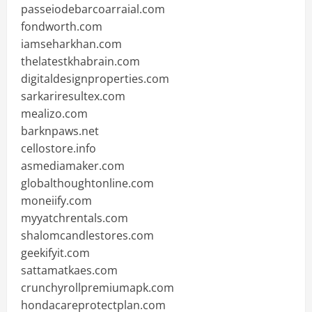
passeiodebarcoarraial.com
fondworth.com
iamseharkhan.com
thelatestkhabrain.com
digitaldesignproperties.com
sarkariresultex.com
mealizo.com
barknpaws.net
cellostore.info
asmediamaker.com
globalthoughtonline.com
moneiify.com
myyatchrentals.com
shalomcandlestores.com
geekifyit.com
sattamatkaes.com
crunchyrollpremiumapk.com
hondacareprotectplan.com