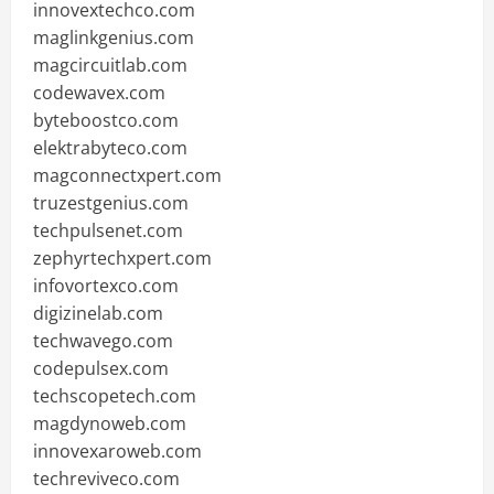
innovextechco.com
maglinkgenius.com
magcircuitlab.com
codewavex.com
byteboostco.com
elektrabyteco.com
magconnectxpert.com
truzestgenius.com
techpulsenet.com
zephyrtechxpert.com
infovortexco.com
digizinelab.com
techwavego.com
codepulsex.com
techscopetech.com
magdynoweb.com
innovexaroweb.com
techreviveco.com