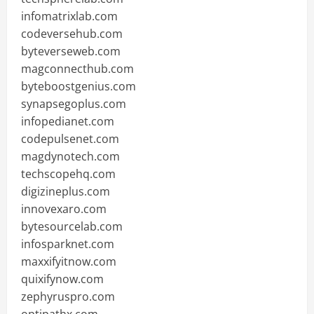
infomatrixlab.com
codeversehub.com
byteverseweb.com
magconnecthub.com
byteboostgenius.com
synapsegoplus.com
infopedianet.com
codepulsenet.com
magdynotech.com
techscopehq.com
digizineplus.com
innovexaro.com
bytesourcelab.com
infosparknet.com
maxxifyitnow.com
quixifynow.com
zephyruspro.com