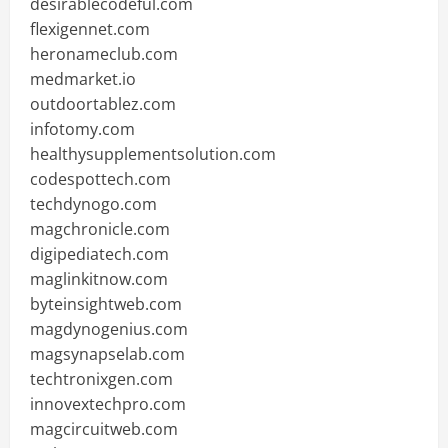
desirablecodeful.com
flexigennet.com
heronameclub.com
medmarket.io
outdoortablez.com
infotomy.com
healthysupplementsolution.com
codespottech.com
techdynogo.com
magchronicle.com
digipediatech.com
maglinkitnow.com
byteinsightweb.com
magdynogenius.com
magsynapselab.com
techtronixgen.com
innovextechpro.com
magcircuitweb.com