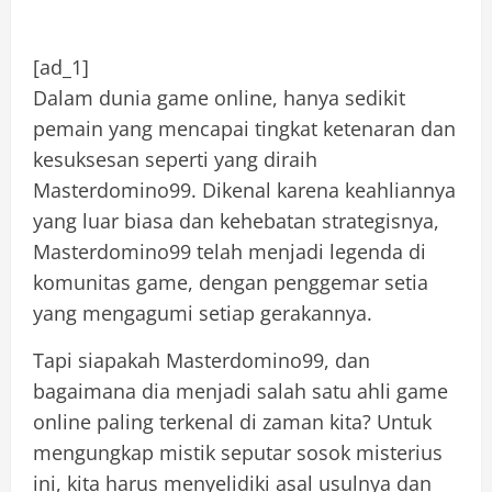
[ad_1]
Dalam dunia game online, hanya sedikit
pemain yang mencapai tingkat ketenaran dan
kesuksesan seperti yang diraih
Masterdomino99. Dikenal karena keahliannya
yang luar biasa dan kehebatan strategisnya,
Masterdomino99 telah menjadi legenda di
komunitas game, dengan penggemar setia
yang mengagumi setiap gerakannya.
Tapi siapakah Masterdomino99, dan
bagaimana dia menjadi salah satu ahli game
online paling terkenal di zaman kita? Untuk
mengungkap mistik seputar sosok misterius
ini, kita harus menyelidiki asal usulnya dan