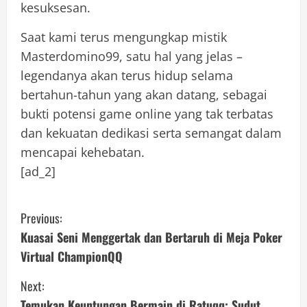
kesuksesan.
Saat kami terus mengungkap mistik
Masterdomino99, satu hal yang jelas –
legendanya akan terus hidup selama
bertahun-tahun yang akan datang, sebagai
bukti potensi game online yang tak terbatas
dan kekuatan dedikasi serta semangat dalam
mencapai kehebatan.
[ad_2]
C
Previous:
o
Kuasai Seni Menggertak dan Bertaruh di Meja Poker
Virtual ChampionQQ
n
Next:
t
Temukan Keuntungan Bermain di Ratuqq: Sudut