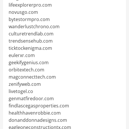
lifeexplorerpro.com
novusgo.com
bytestormpro.com
wanderlustchrono.com
culturetrendlab.com
trendsensehub.com
ticktockenigma.com
eulerxr.com
geekifygenius.com
orbitextech.com
magconnecttech.com
zenifyweb.com
livetogel.co
genmatfiredoor.com
findlascegasproperties.com
healthhavenrobbie.com
donanddonnadesigns.com
eagleoneconstructiontx.com