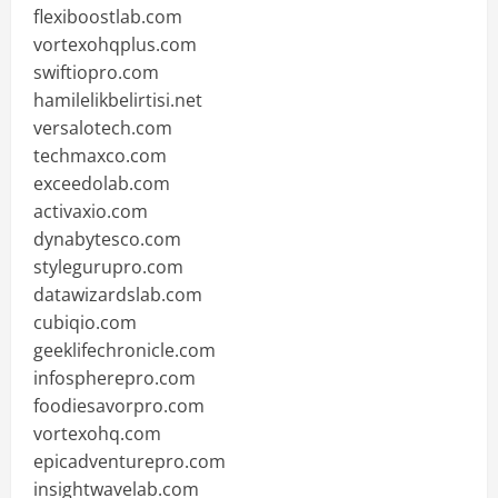
flexiboostlab.com
vortexohqplus.com
swiftiopro.com
hamilelikbelirtisi.net
versalotech.com
techmaxco.com
exceedolab.com
activaxio.com
dynabytesco.com
stylegurupro.com
datawizardslab.com
cubiqio.com
geeklifechronicle.com
infospherepro.com
foodiesavorpro.com
vortexohq.com
epicadventurepro.com
insightwavelab.com