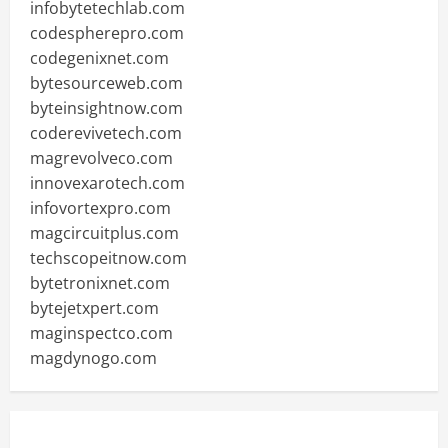
infobytetechlab.com
codespherepro.com
codegenixnet.com
bytesourceweb.com
byteinsightnow.com
coderevivetech.com
magrevolveco.com
innovexarotech.com
infovortexpro.com
magcircuitplus.com
techscopeitnow.com
bytetronixnet.com
bytejetxpert.com
maginspectco.com
magdynogo.com