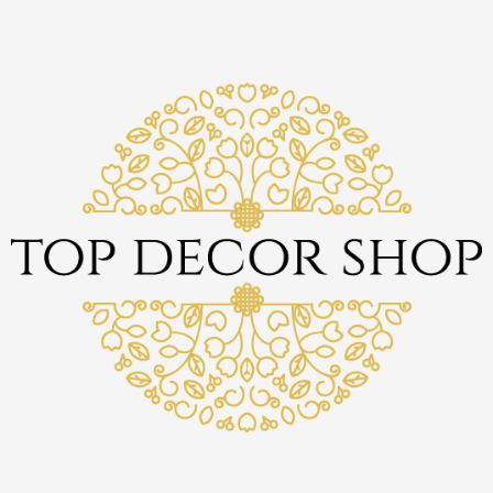
Skip
to
content