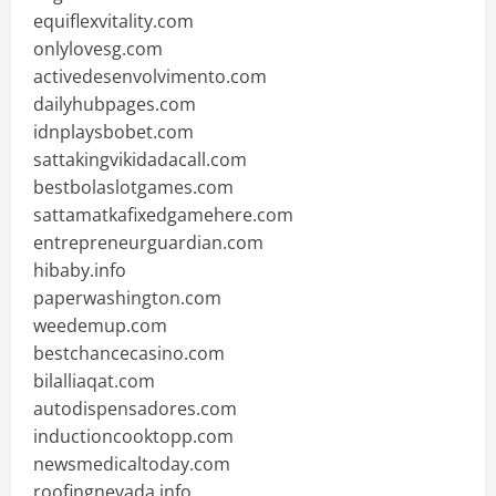
equiflexvitality.com
onlylovesg.com
activedesenvolvimento.com
dailyhubpages.com
idnplaysbobet.com
sattakingvikidadacall.com
bestbolaslotgames.com
sattamatkafixedgamehere.com
entrepreneurguardian.com
hibaby.info
paperwashington.com
weedemup.com
bestchancecasino.com
bilalliaqat.com
autodispensadores.com
inductioncooktopp.com
newsmedicaltoday.com
roofingnevada.info