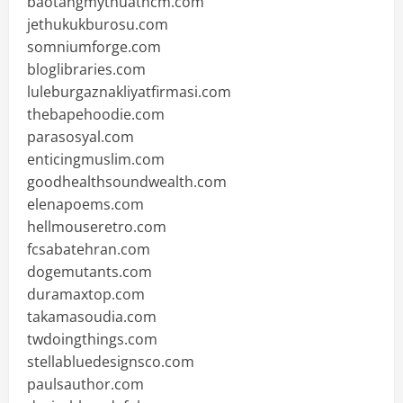
baotangmythuathcm.com
jethukukburosu.com
somniumforge.com
bloglibraries.com
luleburgaznakliyatfirmasi.com
thebapehoodie.com
parasosyal.com
enticingmuslim.com
goodhealthsoundwealth.com
elenapoems.com
hellmouseretro.com
fcsabatehran.com
dogemutants.com
duramaxtop.com
takamasoudia.com
twdoingthings.com
stellabluedesignsco.com
paulsauthor.com