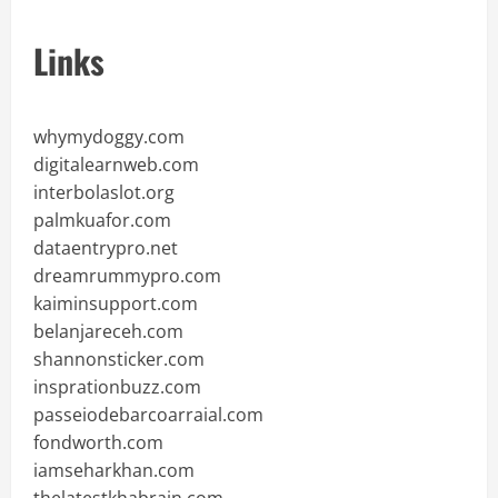
Links
whymydoggy.com
digitalearnweb.com
interbolaslot.org
palmkuafor.com
dataentrypro.net
dreamrummypro.com
kaiminsupport.com
belanjareceh.com
shannonsticker.com
insprationbuzz.com
passeiodebarcoarraial.com
fondworth.com
iamseharkhan.com