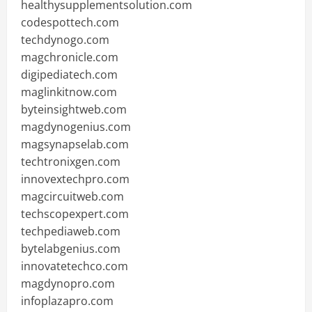
healthysupplementsolution.com
codespottech.com
techdynogo.com
magchronicle.com
digipediatech.com
maglinkitnow.com
byteinsightweb.com
magdynogenius.com
magsynapselab.com
techtronixgen.com
innovextechpro.com
magcircuitweb.com
techscopexpert.com
techpediaweb.com
bytelabgenius.com
innovatetechco.com
magdynopro.com
infoplazapro.com