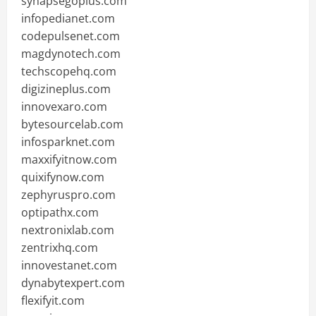
synapsegoplus.com
infopedianet.com
codepulsenet.com
magdynotech.com
techscopehq.com
digizineplus.com
innovexaro.com
bytesourcelab.com
infosparknet.com
maxxifyitnow.com
quixifynow.com
zephyruspro.com
optipathx.com
nextronixlab.com
zentrixhq.com
innovestanet.com
dynabytexpert.com
flexifyit.com