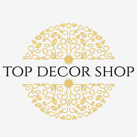
Skip
to
content