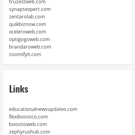
truzestweb.com
synapsexpert.com
zentarolab.com
quikbiznow.com
xceleroweb.com
optigogoweb.com
brandaroweb.com
zoomifyit.com
Links
educationalnewsupdates.com
flexiboostco.com
boostioweb.com
zephyrushub.com