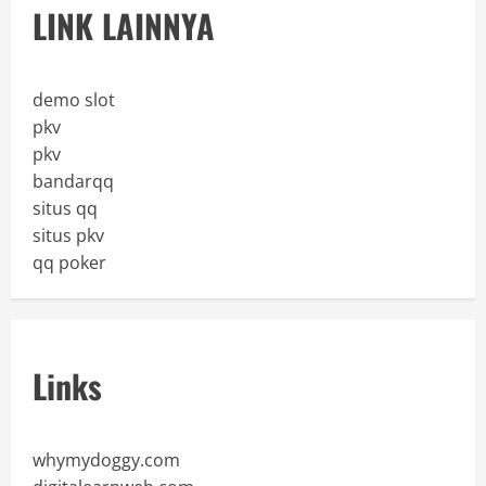
LINK LAINNYA
demo slot
pkv
pkv
bandarqq
situs qq
situs pkv
qq poker
Links
whymydoggy.com