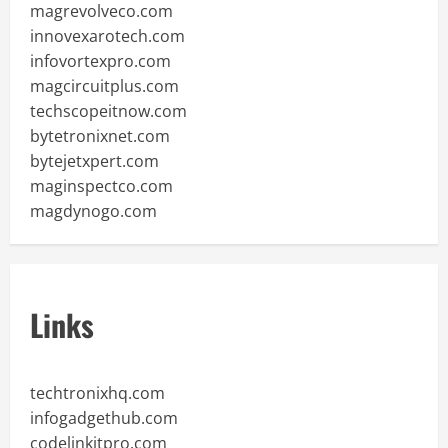
magrevolveco.com
innovexarotech.com
infovortexpro.com
magcircuitplus.com
techscopeitnow.com
bytetronixnet.com
bytejetxpert.com
maginspectco.com
magdynogo.com
Links
techtronixhq.com
infogadgethub.com
codelinkitpro.com