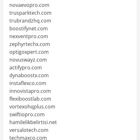
novaevopro.com
trusparktech.com
trubrandzhq.com
boostifynet.com
nexventpro.com
zephyrtechx.com
optigoxpert.com
novuswayz.com
actifypro.com
dynaboostx.com
instaflexco.com
innovistapro.com
flexiboostlab.com
vortexohqplus.com
swiftiopro.com
hamilelikbelirtisi.net
versalotech.com
techmaxco.com