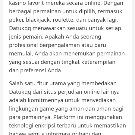
kasino favorit mereka secara online. Dengan
berbagai permainan untuk dipilih, termasuk
poker, blackjack, roulette, dan banyak lagi,
Datukqq menawarkan sesuatu untuk setiap
jenis pemain. Apakah Anda seorang
profesional berpengalaman atau baru
memulai, Anda akan menemukan permainan
yang sesuai dengan tingkat keterampilan
dan preferensi Anda.
Salah satu fitur utama yang membedakan
Datukqq dari situs perjudian online lainnya
adalah komitmennya untuk menyediakan
lingkungan game yang aman dan aman bagi
para pemainnya. Platform ini menggunakan
teknologi enkripsi terbaru untuk memastikan
bahwa semua informasi pribadi dan