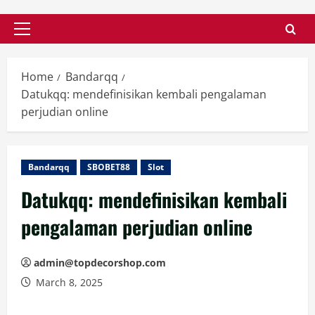
Primary
Menu
Home
Bandarqq
Datukqq: mendefinisikan kembali pengalaman
perjudian online
Bandarqq
SBOBET88
Slot
Datukqq: mendefinisikan kembali
pengalaman perjudian online
admin@topdecorshop.com
March 8, 2025