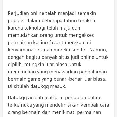
Perjudian online telah menjadi semakin
populer dalam beberapa tahun terakhir
karena teknologi telah maju dan
memudahkan orang untuk mengakses
permainan kasino favorit mereka dari
kenyamanan rumah mereka sendiri. Namun,
dengan begitu banyak situs judi online untuk
dipilih, mungkin luar biasa untuk
menemukan yang menawarkan pengalaman
bermain game yang benar -benar luar biasa.
Di situlah datukqq masuk.
Datukqq adalah platform perjudian online
terkemuka yang mendefinisikan kembali cara
orang bermain dan menikmati permainan