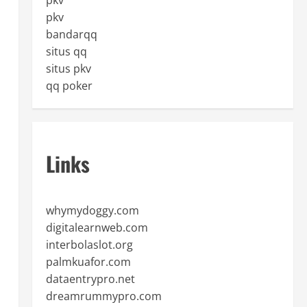
pkv
bandarqq
situs qq
situs pkv
qq poker
Links
whymydoggy.com
digitalearnweb.com
interbolaslot.org
palmkuafor.com
dataentrypro.net
dreamrummypro.com