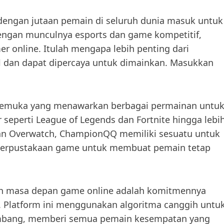
, dengan jutaan pemain di seluruh dunia masuk untuk
engan munculnya esports dan game kompetitif,
er online. Itulah mengapa lebih penting dari
l dan dapat dipercaya untuk dimainkan. Masukkan
kemuka yang menawarkan berbagai permainan untu
r seperti League of Legends dan Fortnite hingga lebi
dan Overwatch, ChampionQQ memiliki sesuatu untuk
 perpustakaan game untuk membuat pemain tetap
h masa depan game online adalah komitmennya
. Platform ini menggunakan algoritma canggih untu
imbang, memberi semua pemain kesempatan yang