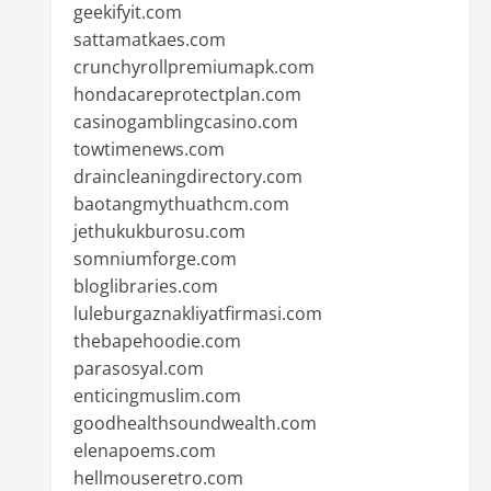
geekifyit.com
sattamatkaes.com
crunchyrollpremiumapk.com
hondacareprotectplan.com
casinogamblingcasino.com
towtimenews.com
draincleaningdirectory.com
baotangmythuathcm.com
jethukukburosu.com
somniumforge.com
bloglibraries.com
luleburgaznakliyatfirmasi.com
thebapehoodie.com
parasosyal.com
enticingmuslim.com
goodhealthsoundwealth.com
elenapoems.com
hellmouseretro.com