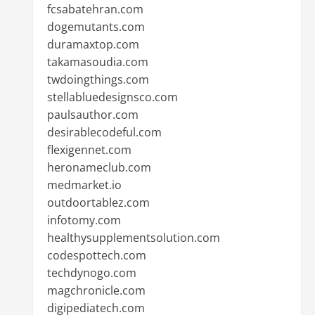
fcsabatehran.com
dogemutants.com
duramaxtop.com
takamasoudia.com
twdoingthings.com
stellabluedesignsco.com
paulsauthor.com
desirablecodeful.com
flexigennet.com
heronameclub.com
medmarket.io
outdoortablez.com
infotomy.com
healthysupplementsolution.com
codespottech.com
techdynogo.com
magchronicle.com
digipediatech.com