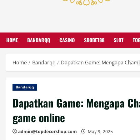
HOME
BANDARQQ
CASINO
SBOBET88
SLOT
TO
Home
Bandarqq
Dapatkan Game: Mengapa Champ
Bandarqq
Dapatkan Game: Mengapa Ch
game online
admin@topdecorshop.com
May 9, 2025