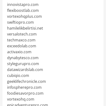
innovistapro.com
flexiboostlab.com
vortexohqplus.com
swiftiopro.com
hamilelikbelirtisi.net
versalotech.com
techmaxco.com
exceedolab.com
activaxio.com
dynabytesco.com
stylegurupro.com
datawizardslab.com
cubiqio.com
geeklifechronicle.com
infospherepro.com
foodiesavorpro.com
vortexohq.com
epicadventurepro.com