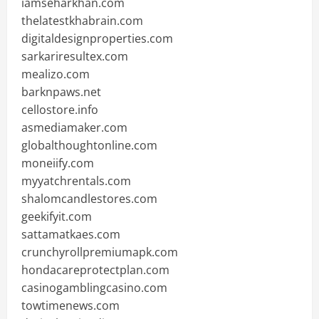
iamseharkhan.com
thelatestkhabrain.com
digitaldesignproperties.com
sarkariresultex.com
mealizo.com
barknpaws.net
cellostore.info
asmediamaker.com
globalthoughtonline.com
moneiify.com
myyatchrentals.com
shalomcandlestores.com
geekifyit.com
sattamatkaes.com
crunchyrollpremiumapk.com
hondacareprotectplan.com
casinogamblingcasino.com
towtimenews.com