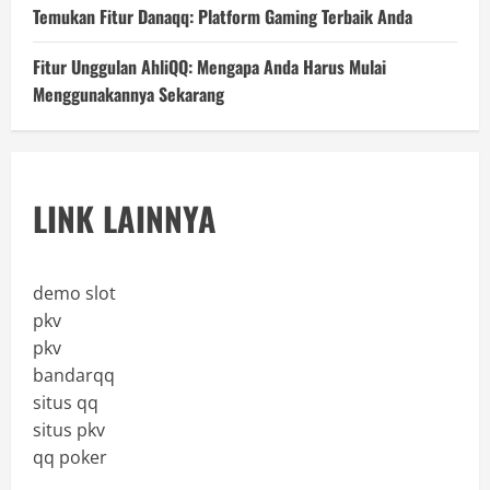
n
Temukan Fitur Danaqq: Platform Gaming Terbaik Anda
g
Fitur Unggulan AhliQQ: Mengapa Anda Harus Mulai
Menggunakannya Sekarang
LINK LAINNYA
demo slot
pkv
pkv
bandarqq
situs qq
situs pkv
qq poker