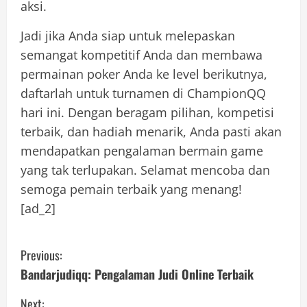
aksi.
Jadi jika Anda siap untuk melepaskan
semangat kompetitif Anda dan membawa
permainan poker Anda ke level berikutnya,
daftarlah untuk turnamen di ChampionQQ
hari ini. Dengan beragam pilihan, kompetisi
terbaik, dan hadiah menarik, Anda pasti akan
mendapatkan pengalaman bermain game
yang tak terlupakan. Selamat mencoba dan
semoga pemain terbaik yang menang!
[ad_2]
C
Previous:
o
Bandarjudiqq: Pengalaman Judi Online Terbaik
n
Next: