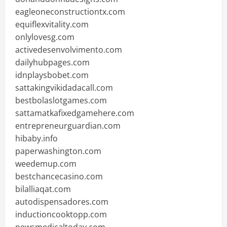
eagleoneconstructiontx.com
equiflexvitality.com
onlylovesg.com
activedesenvolvimento.com
dailyhubpages.com
idnplaysbobet.com
sattakingvikidadacall.com
bestbolaslotgames.com
sattamatkafixedgamehere.com
entrepreneurguardian.com
hibaby.info
paperwashington.com
weedemup.com
bestchancecasino.com
bilalliaqat.com
autodispensadores.com
inductioncooktopp.com