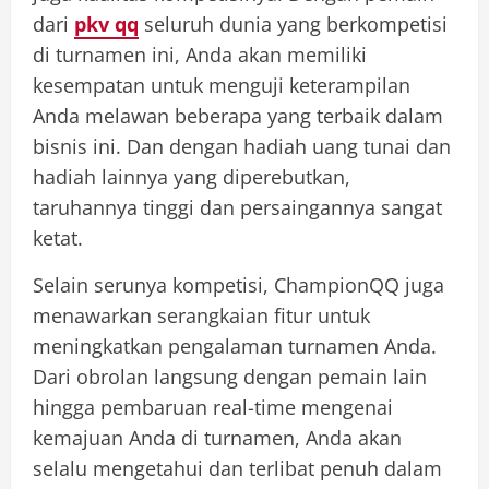
dari
pkv qq
seluruh dunia yang berkompetisi
di turnamen ini, Anda akan memiliki
kesempatan untuk menguji keterampilan
Anda melawan beberapa yang terbaik dalam
bisnis ini. Dan dengan hadiah uang tunai dan
hadiah lainnya yang diperebutkan,
taruhannya tinggi dan persaingannya sangat
ketat.
Selain serunya kompetisi, ChampionQQ juga
menawarkan serangkaian fitur untuk
meningkatkan pengalaman turnamen Anda.
Dari obrolan langsung dengan pemain lain
hingga pembaruan real-time mengenai
kemajuan Anda di turnamen, Anda akan
selalu mengetahui dan terlibat penuh dalam