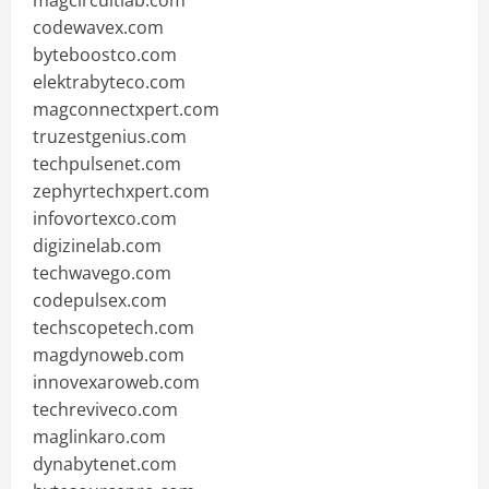
magcircuitlab.com
codewavex.com
byteboostco.com
elektrabyteco.com
magconnectxpert.com
truzestgenius.com
techpulsenet.com
zephyrtechxpert.com
infovortexco.com
digizinelab.com
techwavego.com
codepulsex.com
techscopetech.com
magdynoweb.com
innovexaroweb.com
techreviveco.com
maglinkaro.com
dynabytenet.com