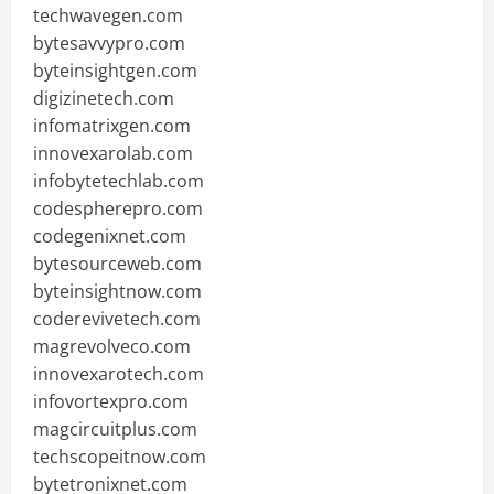
techwavegen.com
bytesavvypro.com
byteinsightgen.com
digizinetech.com
infomatrixgen.com
innovexarolab.com
infobytetechlab.com
codespherepro.com
codegenixnet.com
bytesourceweb.com
byteinsightnow.com
coderevivetech.com
magrevolveco.com
innovexarotech.com
infovortexpro.com
magcircuitplus.com
techscopeitnow.com
bytetronixnet.com