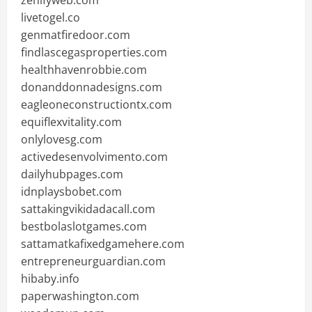
zenifyweb.com
livetogel.co
genmatfiredoor.com
findlascegasproperties.com
healthhavenrobbie.com
donanddonnadesigns.com
eagleoneconstructiontx.com
equiflexvitality.com
onlylovesg.com
activedesenvolvimento.com
dailyhubpages.com
idnplaysbobet.com
sattakingvikidadacall.com
bestbolaslotgames.com
sattamatkafixedgamehere.com
entrepreneurguardian.com
hibaby.info
paperwashington.com