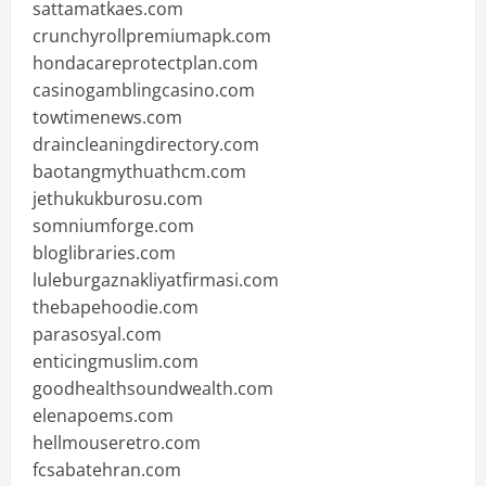
sattamatkaes.com
crunchyrollpremiumapk.com
hondacareprotectplan.com
casinogamblingcasino.com
towtimenews.com
draincleaningdirectory.com
baotangmythuathcm.com
jethukukburosu.com
somniumforge.com
bloglibraries.com
luleburgaznakliyatfirmasi.com
thebapehoodie.com
parasosyal.com
enticingmuslim.com
goodhealthsoundwealth.com
elenapoems.com
hellmouseretro.com
fcsabatehran.com