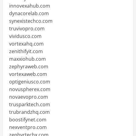
innovexahub.com
dynacorelab.com
synexistechco.com
truvivopro.com
vividusco.com
vortexahq.com
zenithifyit.com
maxxiohub.com
zephyraweb.com
vortexaweb.com
optigeniusco.com
novuspherex.com
novaevopro.com
trusparktech.com
trubrandzhq.com
boostifynet.com
nexventpro.com
zephyrtechx.com