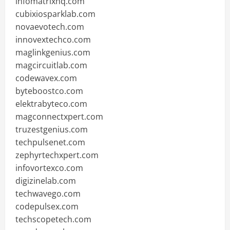
infomatrixhq.com
cubixiosparklab.com
novaevotech.com
innovextechco.com
maglinkgenius.com
magcircuitlab.com
codewavex.com
byteboostco.com
elektrabyteco.com
magconnectxpert.com
truzestgenius.com
techpulsenet.com
zephyrtechxpert.com
infovortexco.com
digizinelab.com
techwavego.com
codepulsex.com
techscopetech.com