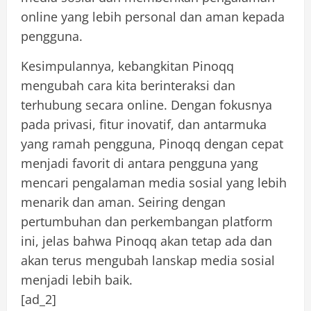
online yang lebih personal dan aman kepada
pengguna.
Kesimpulannya, kebangkitan Pinoqq
mengubah cara kita berinteraksi dan
terhubung secara online. Dengan fokusnya
pada privasi, fitur inovatif, dan antarmuka
yang ramah pengguna, Pinoqq dengan cepat
menjadi favorit di antara pengguna yang
mencari pengalaman media sosial yang lebih
menarik dan aman. Seiring dengan
pertumbuhan dan perkembangan platform
ini, jelas bahwa Pinoqq akan tetap ada dan
akan terus mengubah lanskap media sosial
menjadi lebih baik.
[ad_2]