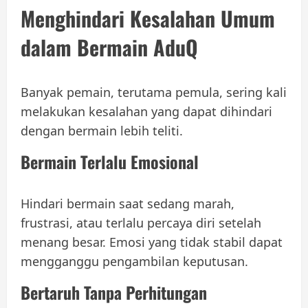
Menghindari Kesalahan Umum
dalam Bermain AduQ
Banyak pemain, terutama pemula, sering kali
melakukan kesalahan yang dapat dihindari
dengan bermain lebih teliti.
Bermain Terlalu Emosional
Hindari bermain saat sedang marah,
frustrasi, atau terlalu percaya diri setelah
menang besar. Emosi yang tidak stabil dapat
mengganggu pengambilan keputusan.
Bertaruh Tanpa Perhitungan