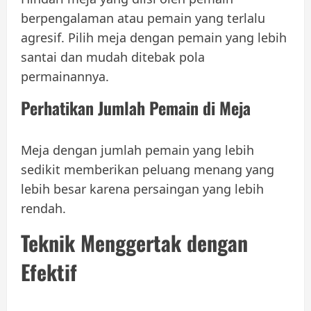
berpengalaman atau pemain yang terlalu
agresif. Pilih meja dengan pemain yang lebih
santai dan mudah ditebak pola
permainannya.
Perhatikan Jumlah Pemain di Meja
Meja dengan jumlah pemain yang lebih
sedikit memberikan peluang menang yang
lebih besar karena persaingan yang lebih
rendah.
Teknik Menggertak dengan
Efektif