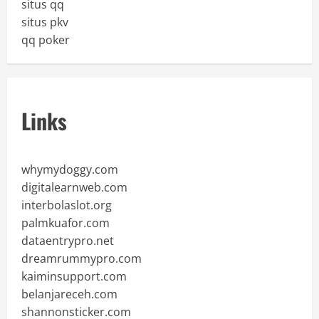
situs qq
situs pkv
qq poker
Links
whymydoggy.com
digitalearnweb.com
interbolaslot.org
palmkuafor.com
dataentrypro.net
dreamrummypro.com
kaiminsupport.com
belanjareceh.com
shannonsticker.com