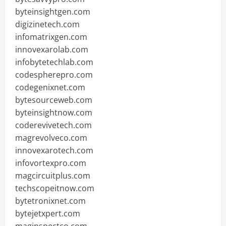
byteinsightgen.com
digizinetech.com
infomatrixgen.com
innovexarolab.com
infobytetechlab.com
codespherepro.com
codegenixnet.com
bytesourceweb.com
byteinsightnow.com
coderevivetech.com
magrevolveco.com
innovexarotech.com
infovortexpro.com
magcircuitplus.com
techscopeitnow.com
bytetronixnet.com
bytejetxpert.com