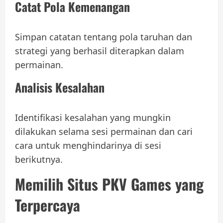
Catat Pola Kemenangan
Simpan catatan tentang pola taruhan dan
strategi yang berhasil diterapkan dalam
permainan.
Analisis Kesalahan
Identifikasi kesalahan yang mungkin
dilakukan selama sesi permainan dan cari
cara untuk menghindarinya di sesi
berikutnya.
Memilih Situs PKV Games yang
Terpercaya