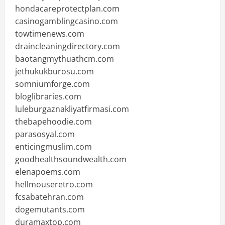
hondacareprotectplan.com
casinogamblingcasino.com
towtimenews.com
draincleaningdirectory.com
baotangmythuathcm.com
jethukukburosu.com
somniumforge.com
bloglibraries.com
luleburgaznakliyatfirmasi.com
thebapehoodie.com
parasosyal.com
enticingmuslim.com
goodhealthsoundwealth.com
elenapoems.com
hellmouseretro.com
fcsabatehran.com
dogemutants.com
duramaxtop.com