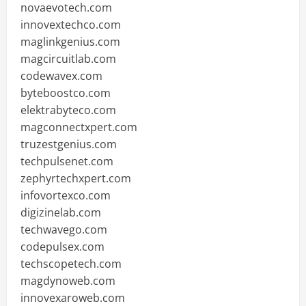
novaevotech.com
innovextechco.com
maglinkgenius.com
magcircuitlab.com
codewavex.com
byteboostco.com
elektrabyteco.com
magconnectxpert.com
truzestgenius.com
techpulsenet.com
zephyrtechxpert.com
infovortexco.com
digizinelab.com
techwavego.com
codepulsex.com
techscopetech.com
magdynoweb.com
innovexaroweb.com