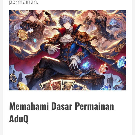
permainan.
Memahami Dasar Permainan
AduQ