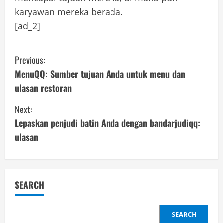
karyawan mereka berada.
[ad_2]
C
Previous:
o
MenuQQ: Sumber tujuan Anda untuk menu dan
ulasan restoran
n
Next:
t
Lepaskan penjudi batin Anda dengan bandarjudiqq:
i
ulasan
n
u
SEARCH
e
SEARCH
R