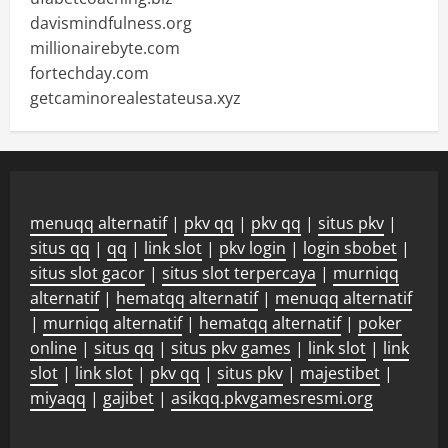
davismindfulness.org
millionairebyte.com
fortechday.com
getcaminorealestateusa.xyz
menuqq alternatif
|
pkv qq
|
pkv qq
|
situs pkv
|
situs qq
|
qq
|
link slot
|
pkv login
|
login sbobet
|
situs slot gacor
|
situs slot terpercaya
|
murniqq
alternatif
|
hematqq alternatif
|
menuqq alternatif
|
murniqq alternatif
|
hematqq alternatif
|
poker
online
|
situs qq
|
situs pkv games
|
link slot
|
link
slot
|
link slot
|
pkv qq
|
situs pkv
|
majestibet
|
miyaqq
|
gajibet
|
asikqq.pkvgamesresmi.org