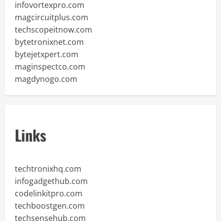
infovortexpro.com
magcircuitplus.com
techscopeitnow.com
bytetronixnet.com
bytejetxpert.com
maginspectco.com
magdynogo.com
Links
techtronixhq.com
infogadgethub.com
codelinkitpro.com
techboostgen.com
techsensehub.com