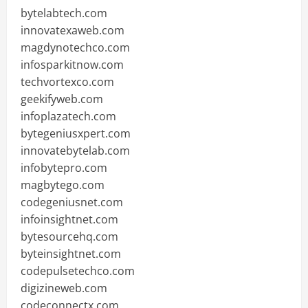
bytelabtech.com
innovatexaweb.com
magdynotechco.com
infosparkitnow.com
techvortexco.com
geekifyweb.com
infoplazatech.com
bytegeniusxpert.com
innovatebytelab.com
infobytepro.com
magbytego.com
codegeniusnet.com
infoinsightnet.com
bytesourcehq.com
byteinsightnet.com
codepulsetechco.com
digizineweb.com
codeconnectx.com