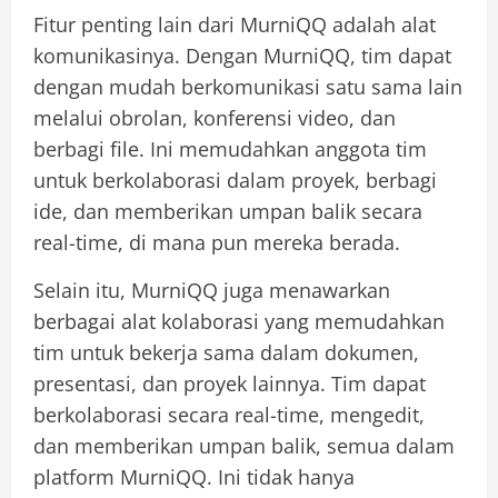
Fitur penting lain dari MurniQQ adalah alat
komunikasinya. Dengan MurniQQ, tim dapat
dengan mudah berkomunikasi satu sama lain
melalui obrolan, konferensi video, dan
berbagi file. Ini memudahkan anggota tim
untuk berkolaborasi dalam proyek, berbagi
ide, dan memberikan umpan balik secara
real-time, di mana pun mereka berada.
Selain itu, MurniQQ juga menawarkan
berbagai alat kolaborasi yang memudahkan
tim untuk bekerja sama dalam dokumen,
presentasi, dan proyek lainnya. Tim dapat
berkolaborasi secara real-time, mengedit,
dan memberikan umpan balik, semua dalam
platform MurniQQ. Ini tidak hanya