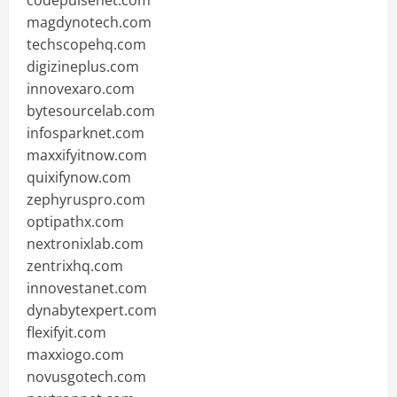
codepulsenet.com
magdynotech.com
techscopehq.com
digizineplus.com
innovexaro.com
bytesourcelab.com
infosparknet.com
maxxifyitnow.com
quixifynow.com
zephyruspro.com
optipathx.com
nextronixlab.com
zentrixhq.com
innovestanet.com
dynabytexpert.com
flexifyit.com
maxxiogo.com
novusgotech.com