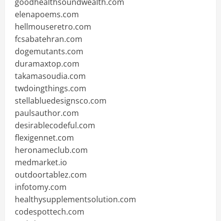
goodhealthsoundwealth.com
elenapoems.com
hellmouseretro.com
fcsabatehran.com
dogemutants.com
duramaxtop.com
takamasoudia.com
twdoingthings.com
stellabluedesignsco.com
paulsauthor.com
desirablecodeful.com
flexigennet.com
heronameclub.com
medmarket.io
outdoortablez.com
infotomy.com
healthysupplementsolution.com
codespottech.com