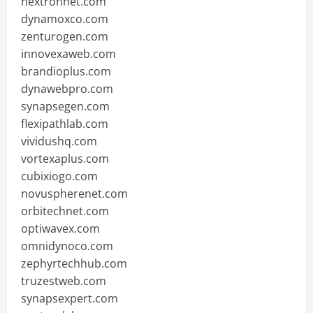
nextronnet.com
dynamoxco.com
zenturogen.com
innovexaweb.com
brandioplus.com
dynawebpro.com
synapsegen.com
flexipathlab.com
vividushq.com
vortexaplus.com
cubixiogo.com
novuspherenet.com
orbitechnet.com
optiwavex.com
omnidynoco.com
zephyrtechhub.com
truzestweb.com
synapsexpert.com