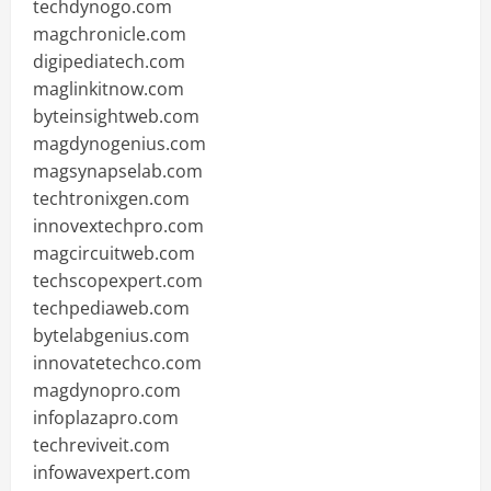
techdynogo.com
magchronicle.com
digipediatech.com
maglinkitnow.com
byteinsightweb.com
magdynogenius.com
magsynapselab.com
techtronixgen.com
innovextechpro.com
magcircuitweb.com
techscopexpert.com
techpediaweb.com
bytelabgenius.com
innovatetechco.com
magdynopro.com
infoplazapro.com
techreviveit.com
infowavexpert.com