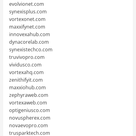
evolvionet.com
synexisplus.com
vortexonet.com
maxxifynet.com
innovexahub.com
dynacorelab.com
synexistechco.com
truvivopro.com
vividusco.com
vortexahq.com
zenithifyit.com
maxxiohub.com
zephyraweb.com
vortexaweb.com
optigeniusco.com
novuspherex.com
novaevopro.com
trusparktech.com