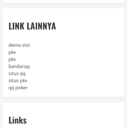
LINK LAINNYA
demo slot
pkv
pkv
bandarqq
situs qq
situs pkv
qq poker
Links