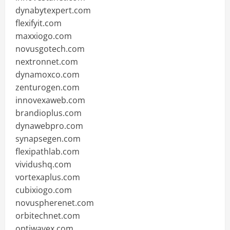
dynabytexpert.com
flexifyit.com
maxxiogo.com
novusgotech.com
nextronnet.com
dynamoxco.com
zenturogen.com
innovexaweb.com
brandioplus.com
dynawebpro.com
synapsegen.com
flexipathlab.com
vividushq.com
vortexaplus.com
cubixiogo.com
novuspherenet.com
orbitechnet.com
optiwavex.com