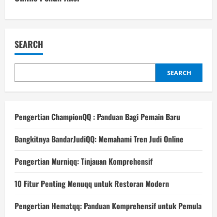
n
u
SEARCH
e
SEARCH
R
e
a
Pengertian ChampionQQ : Panduan Bagi Pemain Baru
d
Bangkitnya BandarJudiQQ: Memahami Tren Judi Online
i
Pengertian Murniqq: Tinjauan Komprehensif
n
10 Fitur Penting Menuqq untuk Restoran Modern
g
Pengertian Hematqq: Panduan Komprehensif untuk Pemula