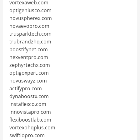
vortexaweb.com
optigeniusco.com
novuspherex.com
novaevopro.com
trusparktech.com
trubrandzhq.com
boostifynet.com
nexventpro.com
zephyrtechx.com
optigoxpert.com
novuswayz.com
actifypro.com
dynaboostx.com
instaflexco.com
innovistapro.com
flexiboostlab.com
vortexohqplus.com
swiftiopro.com