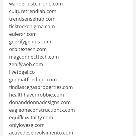
wanderlustchrono.com
culturetrendlab.com
trendsensehub.com
ticktockenigma.com
eulerxr.com
geekifygenius.com
orbitextech.com
magconnecttech.com
zenifyweb.com
livetogel.co
genmatfiredoor.com
findlascegasproperties.com
healthhavenrobbie.com
donanddonnadesigns.com
eagleoneconstructiontx.com
equiflexvitality.com
onlylovesg.com
activedesenvolvimento.com