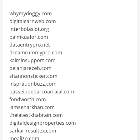
whymydoggy.com
digitalearnweb.com
interbolaslot.org
palmkuafor.com
dataentrypro.net
dreamrummypro.com
kaiminsupport.com
belanjareceh.com
shannonsticker.com
insprationbuzz.com
passeiodebarcoarraial.com
fondworth.com
iamseharkhan.com
thelatestkhabrain.com
digitaldesignproperties.com
sarkariresultex.com
mealizo.com