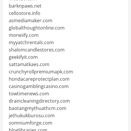
barknpaws.net
cellostore.info
asmediamaker.com
globalthoughtonline.com
moneiify.com
myyatchrentals.com
shalomcandlestores.com
geekifyit.com
sattamatkaes.com
crunchyrollpremiumapk.com
hondacareprotectplan.com
casinogamblingcasino.com
towtimenews.com
draincleaningdirectory.com
baotangmythuathcm.com
jethukukburosu.com
somniumforge.com
bloglibraries.com