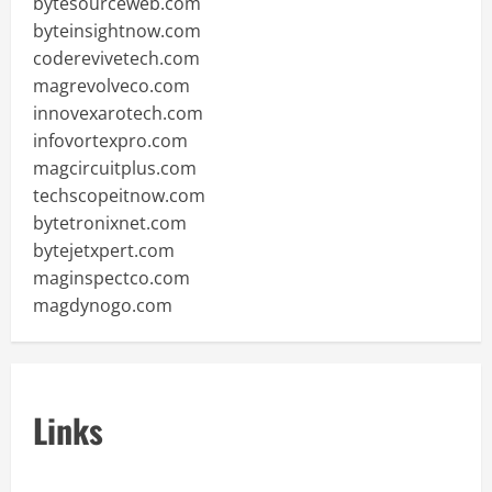
bytesourceweb.com
byteinsightnow.com
coderevivetech.com
magrevolveco.com
innovexarotech.com
infovortexpro.com
magcircuitplus.com
techscopeitnow.com
bytetronixnet.com
bytejetxpert.com
maginspectco.com
magdynogo.com
Links