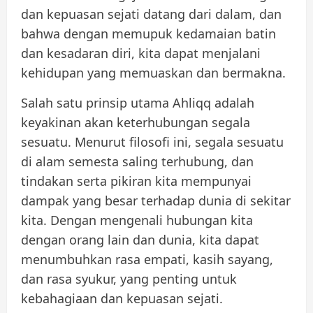
dan kepuasan sejati datang dari dalam, dan
bahwa dengan memupuk kedamaian batin
dan kesadaran diri, kita dapat menjalani
kehidupan yang memuaskan dan bermakna.
Salah satu prinsip utama Ahliqq adalah
keyakinan akan keterhubungan segala
sesuatu. Menurut filosofi ini, segala sesuatu
di alam semesta saling terhubung, dan
tindakan serta pikiran kita mempunyai
dampak yang besar terhadap dunia di sekitar
kita. Dengan mengenali hubungan kita
dengan orang lain dan dunia, kita dapat
menumbuhkan rasa empati, kasih sayang,
dan rasa syukur, yang penting untuk
kebahagiaan dan kepuasan sejati.