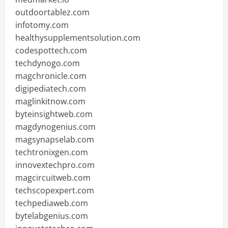
outdoortablez.com
infotomy.com
healthysupplementsolution.com
codespottech.com
techdynogo.com
magchronicle.com
digipediatech.com
maglinkitnow.com
byteinsightweb.com
magdynogenius.com
magsynapselab.com
techtronixgen.com
innovextechpro.com
magcircuitweb.com
techscopexpert.com
techpediaweb.com
bytelabgenius.com