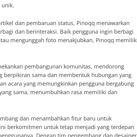
 unik.
 artikel dan pembaruan status, Pinoqq menawarkan
rbagi dan berinteraksi. Baik pengguna ingin berbagi
atau mengunggah foto menakjubkan, Pinoqq memilik
enekankan pembangunan komunitas, mendorong
ng berpikiran sama dan membentuk hubungan yang
p dan acara yang memungkinkan pengguna bergabung
 yang sama, menumbuhkan rasa memiliki dan
kembang dan menambahkan fitur baru untuk
ni berkomitmen untuk tetap menjadi yang terdepan
 penggunanya. Dengan tim pengembang dan desainer