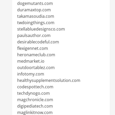
dogemutants.com
duramaxtop.com
takamasoudia.com
twdoingthings.com
stellabluedesignsco.com
paulsauthor.com
desirablecodeful.com
flexigennet.com
heronameclub.com
medmarket.io
outdoortablez.com
infotomy.com
healthysupplementsolution.com
codespottech.com
techdynogo.com
magchronicle.com
digipediatech.com
maglinkitnow.com