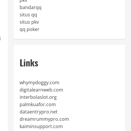
bandarqq
situs qq
situs pkv
qq poker
i
Links
whymydoggy.com
digitalearnweb.com
interbolaslot.org
palmkuafor.com
dataentrypro.net
dreamrummypro.com
kaiminsupport.com