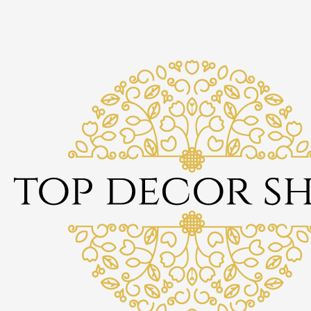
Skip
to
content