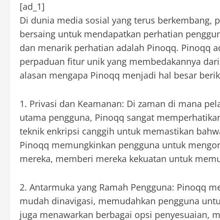
[ad_1]
Di dunia media sosial yang terus berkembang, 
bersaing untuk mendapatkan perhatian pengguna
dan menarik perhatian adalah Pinoqq. Pinoqq a
perpaduan fitur unik yang membedakannya dari s
alasan mengapa Pinoqq menjadi hal besar berikut
1. Privasi dan Keamanan: Di zaman di mana pela
utama pengguna, Pinoqq sangat memperhatikan
teknik enkripsi canggih untuk memastikan bahwa
Pinoqq memungkinkan pengguna untuk mengontr
mereka, memberi mereka kekuatan untuk memut
2. Antarmuka yang Ramah Pengguna: Pinoqq men
mudah dinavigasi, memudahkan pengguna untuk 
juga menawarkan berbagai opsi penyesuaian, 