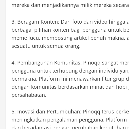
mereka dan menjadikannya milik mereka secara
3. Beragam Konten: Dari foto dan video hingga
berbagai pilihan konten bagi pengguna untuk be
meme lucu, memposting artikel penuh makna, 
sesuatu untuk semua orang.
4. Pembangunan Komunitas: Pinoqq sangat m
pengguna untuk terhubung dengan individu ya
bermakna. Platform ini menawarkan fitur gru
dengan komunitas berdasarkan minat dan hobi
persahabatan.
5. Inovasi dan Pertumbuhan: Pinoqq terus ber
meningkatkan pengalaman pengguna. Platform i
dan beradaptasi dengan perubahan kebutuhan