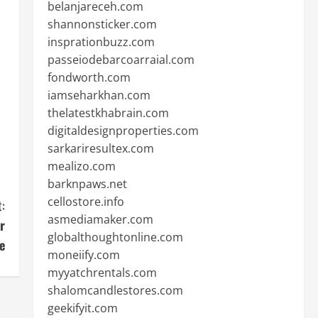
belanjareceh.com
shannonsticker.com
insprationbuzz.com
passeiodebarcoarraial.com
fondworth.com
iamseharkhan.com
thelatestkhabrain.com
digitaldesignproperties.com
sarkariresultex.com
mealizo.com
barknpaws.net
cellostore.info
:
asmediamaker.com
r
globalthoughtonline.com
e
moneiify.com
myyatchrentals.com
shalomcandlestores.com
geekifyit.com